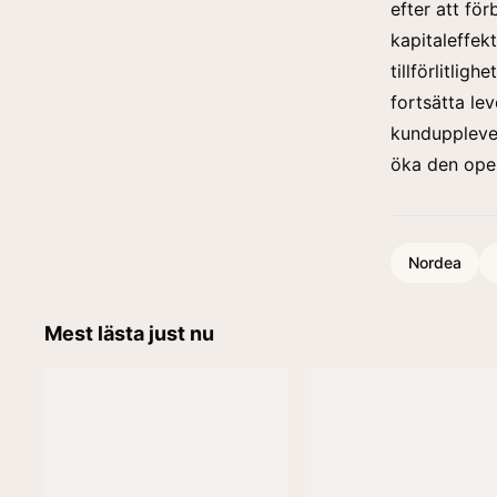
efter att fö
kapitaleffekt
tillförlitli
fortsätta le
kundupplevel
öka den oper
Nordea
Mest lästa just nu