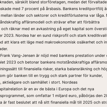
knaden, särskilt bland storföretagen, medan det förvaltade
nskade med 7 procent på årsbasis. Bankens kreditportfölj ä
d mellan länder och sektorer och kreditförlusterna var låga.
åndskraftig affärsmodell och strävar efter att förbättra
och räknar med en avkastning på eget kapital som översti
r 2023. Nordea har en sund riskprofil och stark kreditkvali
tad att klara ett läge med
makroekonomisk
osäkerhet och in
ader.
Frank Vang-Jensen är nöjd med bankens prestation under 
let
2023 och betonar bankens motståndskraftiga affärsmod
ningssätt till finansiella risker, starka balansräkning och hö
om gör banken till en trygg och stark partner för kunder,
 aktieägare och samhället i stort. Nordeas
pitalrelation är en av de bästa i Europa och det nya
sprogrammet, som omfattar 1 miljard euro, påbörjas den 28
är fast beslutet att nå sitt finansiella mål till 2025 och st