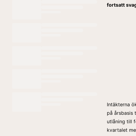
fortsatt sva
Intäkterna 
på årsbasis 
utlåning til
kvartalet me