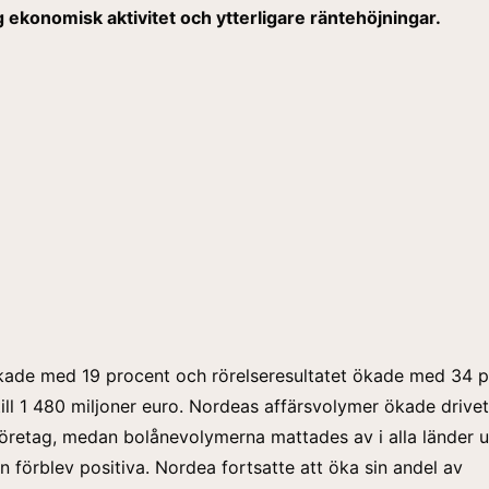
g ekonomisk aktivitet och ytterligare räntehöjningar.
ökade med 19 procent och rörelseresultatet ökade med 34 
till 1 480 miljoner euro. Nordeas affärsvolymer ökade drive
l företag, medan bolånevolymerna mattades av i alla länder 
n förblev positiva. Nordea fortsatte att öka sin andel av