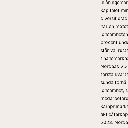
inlåningsmar
kapitalet mi
diversifiera
har en motst
lönsamheten 
procent unde
står väl rus
finansmarkn
Nordeas VD 
första kvarta
sunda förhåll
lönsamhet, s
medarbetare,
kärnprimärka
aktieåterköp
2023. Nordea 