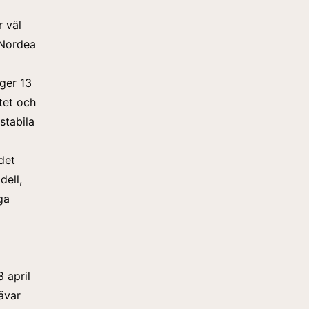
r väl
 Nordea
ger 13
tet och
stabila
det
ell,
ga
 april
rävar