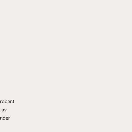
procent
t av
under