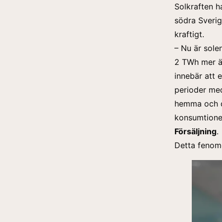
Solkraften ha
södra Sverig
kraftigt.
– Nu är sole
2 TWh mer än
innebär att 
perioder med
hemma och d
konsumtione
Försäljning
.
Detta fenomen