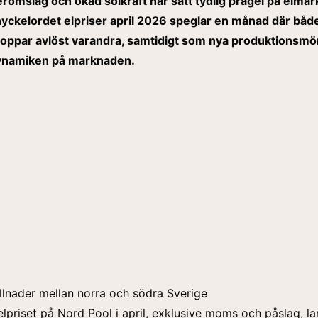
omslag och ökad solkraft har satt tydlig prägel på elmar
nyckelordet elpriser april 2026 speglar en månad där både
 toppar avlöst varandra, samtidigt som nya produktionsmö
ynamiken på marknaden.
illnader mellan norra och södra Sverige
riset på Nord Pool i april, exklusive moms och påslag, l