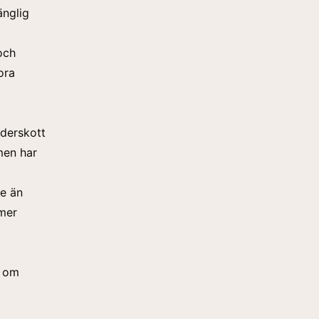
änglig
och
ora
nderskott
men har
re än
mmer
t om