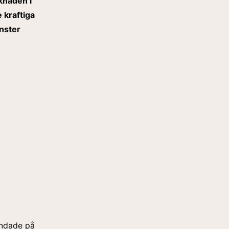
knaden i
 kraftiga
nster
andade på