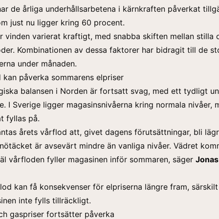
har de årliga underhållsarbetena i kärnkraften påverkat tillg
om just nu ligger kring 60 procent.
r vinden varierat kraftigt, med snabba skiften mellan stilla 
oder. Kombinationen av dessa faktorer har bidragit till de st
nerna under månaden.
d kan påverka sommarens elpriser
iska balansen i Norden är fortsatt svag, med ett tydligt u
e. I Sverige ligger magasinsnivåerna kring normala nivåer, 
t fyllas på.
tas årets vårflod att, givet dagens förutsättningar, bli läg
nötäcket är avsevärt mindre än vanliga nivåer. Vädret ko
äl vårfloden fyller magasinen inför sommaren, säger
Jonas
flod kan få konsekvenser
för elpriserna längre fram, särskil
en inte fylls tillräckligt.
ch gaspriser fortsätter påverka