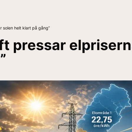
är solen helt klart på gång”
ft pressar elprisern
”