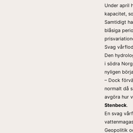
Under april 
kapacitet, s
Samtidigt ha
blåsiga peri
prisvariatio
Svag vårflo
Den hydrolog
i södra Norg
nyligen börja
– Dock förvän
normalt då s
avgöra hur v
Stenbeck
.
En
svag vår
vattenmagasin
Geopolitik o