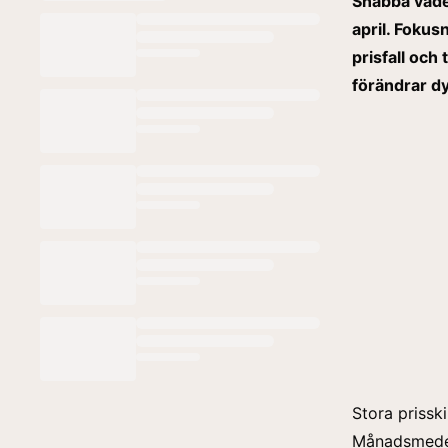
Snabba väder
april. Fokus
prisfall och
förändrar d
Stora prissk
Månadsmedelp