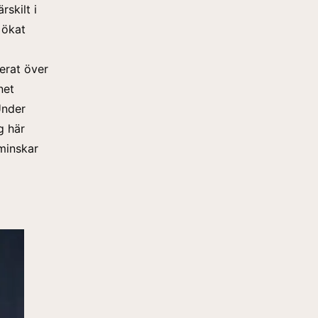
rskilt i
 ökat
cerat över
net
Under
g här
minskar