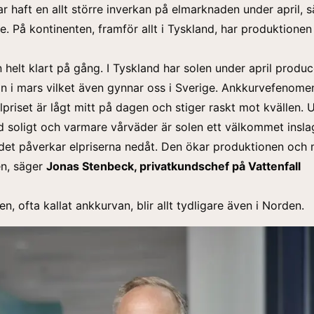
r haft en allt större inverkan på elmarknaden under april, sä
e. På kontinenten, framför allt i Tyskland, har produktionen
n helt klart på gång. I Tyskland har solen under april produ
 i mars vilket även gynnar oss i Sverige. Ankkurvefenome
elpriset är lågt mitt på dagen och stiger raskt mot kvällen. 
 soligt och varmare vårväder är solen ett välkommet insla
et påverkar elpriserna nedåt. Den ökar produktionen och 
n, säger
Jonas Stenbeck, privatkundschef på Vattenfall
, ofta kallat ankkurvan, blir allt tydligare även i Norden.