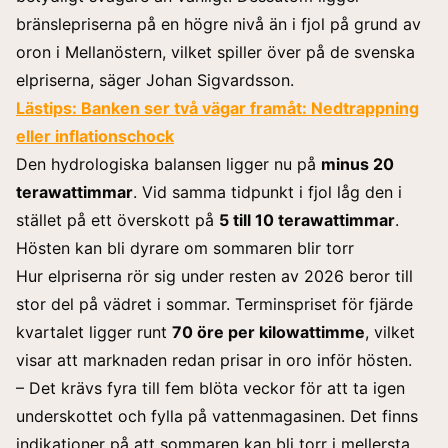
bränslepriserna på en högre nivå än i fjol på grund av
oron i Mellanöstern, vilket spiller över på de svenska
elpriserna, säger Johan Sigvardsson.
Lästips:
Banken ser två vägar framåt: Nedtrappning
eller inflationschock
Den hydrologiska balansen ligger nu på
minus 20
terawattimmar
. Vid samma tidpunkt i fjol låg den i
stället på ett överskott på
5 till 10 terawattimmar
.
Hösten kan bli dyrare om sommaren blir torr
Hur elpriserna rör sig under resten av 2026 beror till
stor del på vädret i sommar. Terminspriset för fjärde
kvartalet ligger runt
70 öre per kilowattimme
, vilket
visar att marknaden redan prisar in oro inför hösten.
– Det krävs fyra till fem blöta veckor för att ta igen
underskottet och fylla på vattenmagasinen. Det finns
indikationer på att sommaren kan bli torr i mellersta