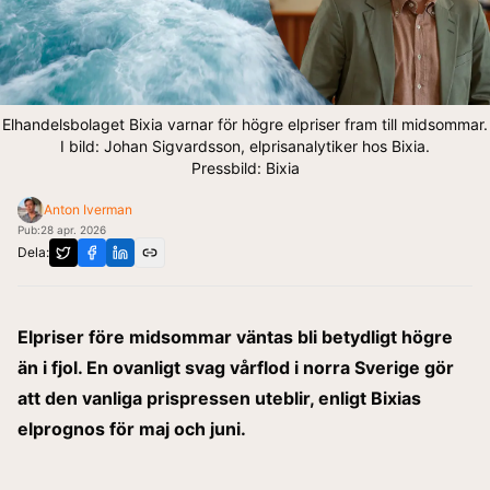
Elhandelsbolaget Bixia varnar för högre elpriser fram till midsommar.
I bild: Johan Sigvardsson, elprisanalytiker hos Bixia.
Pressbild: Bixia
Anton Iverman
Pub:
28 apr. 2026
Dela:
Elpriser före midsommar väntas bli betydligt högre
än i fjol. En ovanligt svag vårflod i norra Sverige gör
att den vanliga prispressen uteblir, enligt Bixias
elprognos för maj och juni.