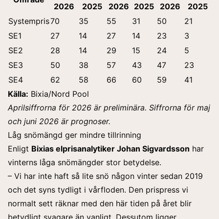
2026
2025
2026
2025
2026
2025
Systempris
70
35
55
31
50
21
SE1
27
14
27
14
23
3
SE2
28
14
29
15
24
5
SE3
50
38
57
43
47
23
SE4
62
58
66
60
59
41
Källa:
Bixia/Nord Pool
Aprilsiffrorna för 2026 är preliminära. Siffrorna för maj
och juni 2026 är prognoser.
Låg snömängd ger mindre tillrinning
Enligt
Bixias elprisanalytiker Johan Sigvardsson
har
vinterns låga snömängder stor betydelse.
– Vi har inte haft så lite snö någon vinter sedan 2019
och det syns tydligt i vårfloden. Den prispress vi
normalt sett räknar med den här tiden på året blir
betydligt svagare än vanligt. Dessutom ligger