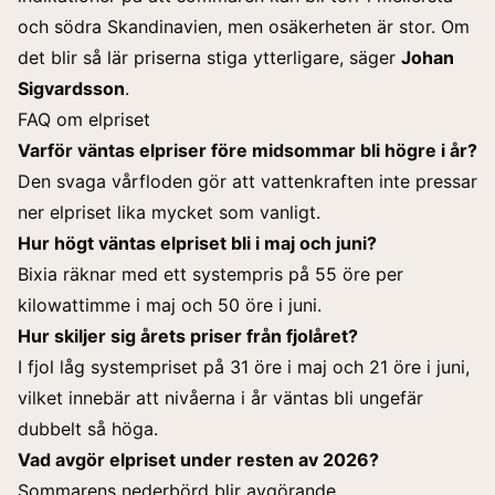
och södra Skandinavien, men osäkerheten är stor. Om
det blir så lär priserna stiga ytterligare, säger
Johan
Sigvardsson
.
FAQ om elpriset
Varför väntas elpriser före midsommar bli högre i år?
Den svaga vårfloden gör att vattenkraften inte pressar
ner elpriset lika mycket som vanligt.
Hur högt väntas elpriset bli i maj och juni?
Bixia räknar med ett systempris på 55 öre per
kilowattimme i maj och 50 öre i juni.
Hur skiljer sig årets priser från fjolåret?
I fjol låg systempriset på 31 öre i maj och 21 öre i juni,
vilket innebär att nivåerna i år väntas bli ungefär
dubbelt så höga.
Vad avgör elpriset under resten av 2026?
Sommarens nederbörd blir avgörande.