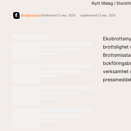
Nytt tillslag i Stoc
Redaktionen
Publicerad:
13 sep. 2025
Uppdaterad:
13 sep. 2025
Ekobrottsmy
brottslighet
Brottsmissta
bokföringsbr
verksamhet r
pressmedde