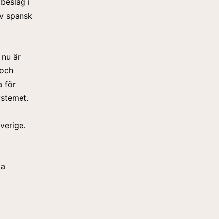
beslag i
av spansk
 nu är
 och
a för
ystemet.
verige.
va