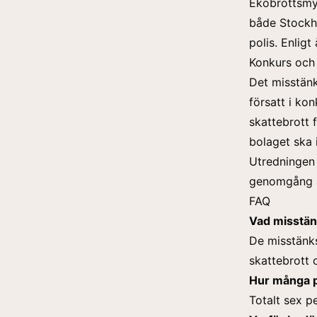
Ekobrottsmy
både Stockh
polis. Enlig
Konkurs och 
Det misstänk
försatt i ko
skattebrott 
bolaget ska 
Utredningen 
genomgång av
FAQ
Vad misstän
De misstänk
skattebrott o
Hur många p
Totalt sex p