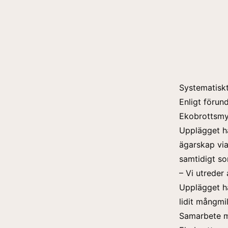
Systematisk
Enligt förun
Ekobrottsmyn
Upplägget ha
ägarskap via
samtidigt so
– Vi utreder 
Upplägget ha
lidit mångmil
Samarbete m