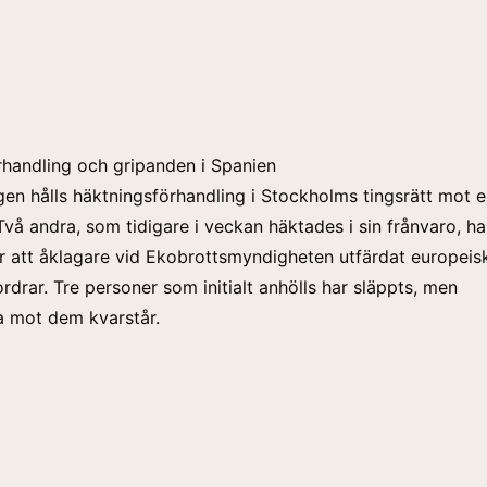
handling och gripanden i Spanien
en hålls häktningsförhandling i Stockholms tingsrätt mot 
vå andra, som tidigare i veckan häktades i sin frånvaro, har
r att åklagare vid Ekobrottsmyndigheten utfärdat europeis
ordrar. Tre personer som initialt anhölls har släppts, men
a mot dem kvarstår.