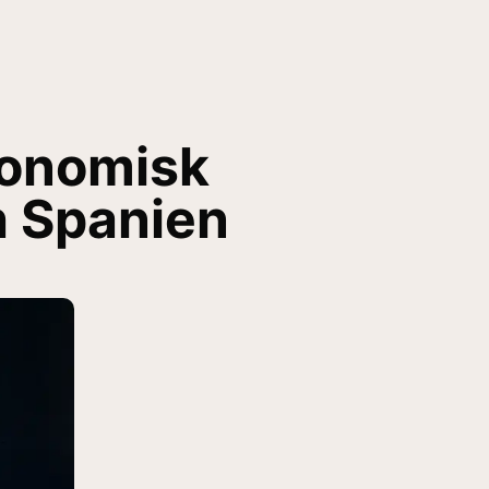
konomisk
ch Spanien