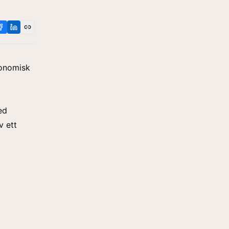
konomisk
ed
v ett