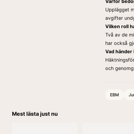
Varför bedö
Upplägget me
avgifter undg
Vilken roll 
Två av de mi
har också gj
Vad händer 
Häktningsför
och genomgån
EBM
Ju
Mest lästa just nu