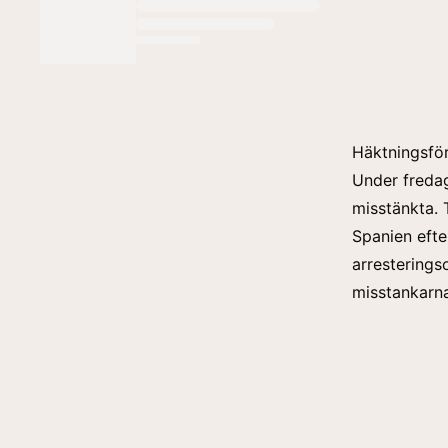
Häktningsför
Under fredag
misstänkta. T
Spanien efte
arresterings
misstankarn