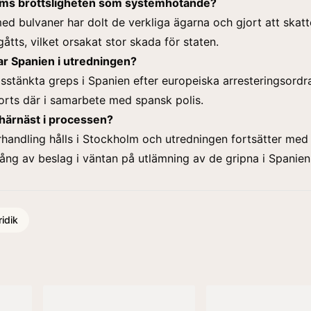
ms brottsligheten som systemhotande?
d bulvaner har dolt de verkliga ägarna och gjort att skatt
åtts, vilket orsakat stor skada för staten.
har Spanien i utredningen?
sstänkta greps i Spanien efter europeiska arresteringsordra
orts där i samarbete med spansk polis.
härnäst i processen?
handling hålls i Stockholm och utredningen fortsätter med
g av beslag i väntan på utlämning av de gripna i Spanien
ridik