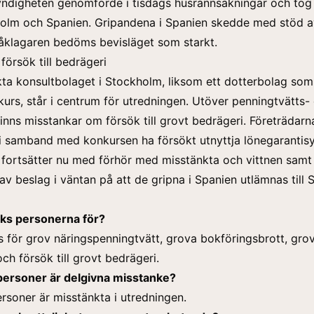
ndigheten genomförde i tisdags husrannsakningar och tog 
olm och Spanien. Gripandena i Spanien skedde med stöd 
t åklagaren bedöms bevisläget som starkt.
försök till bedrägeri
ta konsultbolaget i Stockholm, liksom ett dotterbolag som
nkurs, står i centrum för utredningen. Utöver penningtvätts-
finns misstankar om försök till grovt bedrägeri. Företrädarn
i samband med konkursen ha försökt utnyttja lönegarantis
fortsätter nu med förhör med misstänkta och vittnen samt
 beslag i väntan på att de gripna i Spanien utlämnas till S
ks personerna för?
s för grov
näringspenningtvätt,
grova bokföringsbrott, gro
ch försök till grovt bedrägeri.
ersoner är delgivna misstanke?
ersoner är misstänkta i utredningen.