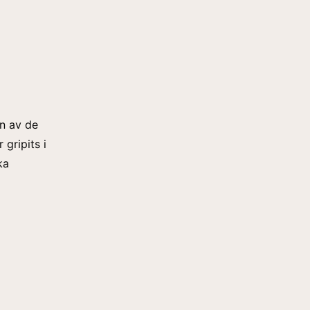
en av de
 gripits i
ka