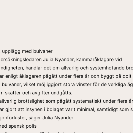
t upplägg med bulvaner
dersökningsledaren Julia Nyander, kammaråklagare vid
digheten, handlar det om allvarlig och systemhotande brot
r enligt åklagaren pågått under flera år och byggt på dolt
 bulvaner, vilket möjliggjort stora vinster för de verkliga ä
m skatter och avgifter undgåtts.
allvarlig brottslighet som pågått systematiskt under flera år
r gjort att insynen i bolaget varit minimal, samtidigt som 
jonförluster, säger Julia Nyander.
ed spansk polis