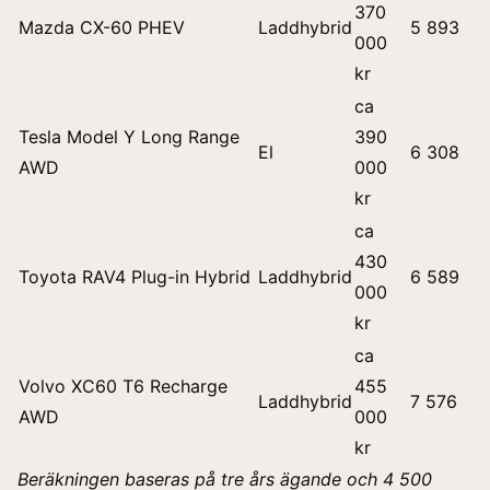
370
Mazda CX-60 PHEV
Laddhybrid
5 893
000
kr
ca
Tesla Model Y Long Range
390
El
6 308
AWD
000
kr
ca
430
Toyota RAV4 Plug-in Hybrid
Laddhybrid
6 589
000
kr
ca
Volvo XC60 T6 Recharge
455
Laddhybrid
7 576
AWD
000
kr
Beräkningen baseras på tre års ägande och 4 500