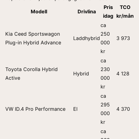
Pris
TCO
Modell
Drivlina
idag
kr/mån
ca
Kia Ceed Sportswagon
250
Laddhybrid
3 973
Plug-in Hybrid Advance
000
kr
ca
Toyota Corolla Hybrid
230
Hybrid
4 128
Active
000
kr
ca
295
VW ID.4 Pro Performance
El
4 370
000
kr
ca