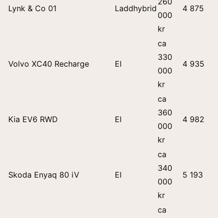
260
Lynk & Co 01
Laddhybrid
4 875
000
kr
ca
330
Volvo XC40 Recharge
El
4 935
000
kr
ca
360
Kia EV6 RWD
El
4 982
000
kr
ca
340
Skoda Enyaq 80 iV
El
5 193
000
kr
ca