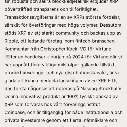
sin robusta och säkra blockkedjeteknik erbjuder XRP
oöverträffad transparens och tillförlitlighet.
Transaktionsavgifterna är en av XRPs största fördelar,
särskilt för överföringar med höga volymer. Dessutom
stöds XRP av ett starkt community och backas upp av
Ripple, ett ledande företag inom fintech-branschen.
Kommentar från Christopher Kock, VD för Virtune
”Efter en händelserik början på 2024 för Virtune där vi
har uppnått flera viktiga milstolpar gällande tillväxt,
produktlanseringar och nya distributionskanaler, är vi
glada att kunna meddela lanseringen av en XRP ETP,
den första någonsin att noteras på Nasdaq Stockholm.
Denna innovativa produkt är 100% fysiskt backad av
XRP som förvaras hos vårt förvaringsinstitut
Coinbase, och är tillgänglig för både institutionella och
privata investerare genom ett flertal nätmäklare och