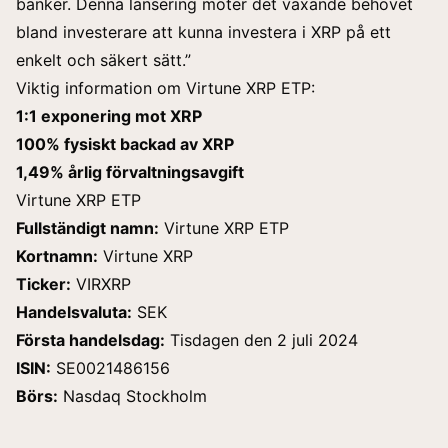
banker. Denna lansering möter det växande behovet
bland investerare att kunna
investera i XRP
på ett
enkelt och säkert sätt.”
Viktig information om Virtune XRP ETP:
1:1 exponering mot XRP
100% fysiskt backad av XRP
1,49% årlig förvaltningsavgift
Virtune XRP ETP
Fullständigt namn:
Virtune XRP ETP
Kortnamn:
Virtune XRP
Ticker:
VIRXRP
Handelsvaluta:
SEK
Första handelsdag:
Tisdagen den 2 juli 2024
ISIN:
SE0021486156
Börs:
Nasdaq Stockholm