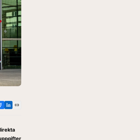
direkta
uppgifter