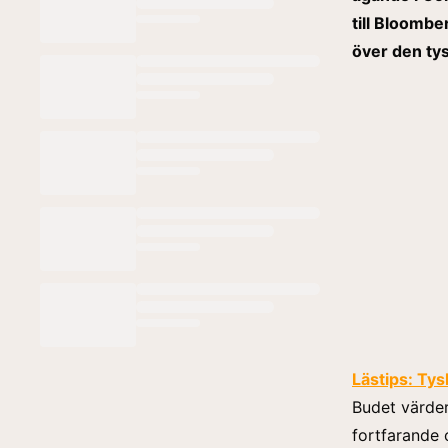
till Bloombe
över den tys
Lästips:
Tys
Budet värder
fortfarande