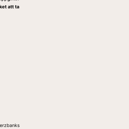
et att ta
merzbanks