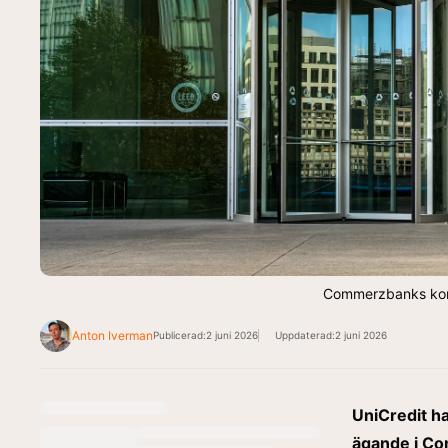
Commerzbanks konto
Anton Iverman
Publicerad:
2 juni 2026
Uppdaterad:
2 juni 2026
UniCredit ha
ägande i Com