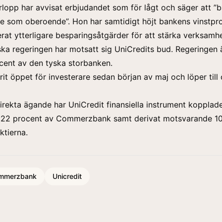
rlopp har avvisat erbjudandet som för lågt och säger att ”
re som oberoende”. Hon har samtidigt höjt bankens vinstp
rat ytterligare besparingsåtgärder för att stärka verksamh
ka regeringen har motsatt sig UniCredits bud. Regeringen 
cent av den tyska storbanken.
rit öppet för investerare sedan början av maj och löper til
direkta ägande har UniCredit finansiella instrument kopplade 
 3,22 procent av Commerzbank samt derivat motsvarande 10
ktierna.
mmerzbank
Unicredit