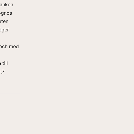
banken
rognos
eten.
äger
l och med
till
,7