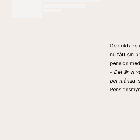
Den riktade 
nu fått sin 
pension me
–
Det är vi 
per månad
,
Pensionsmynd