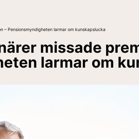
on – Pensionsmyndigheten larmar om kunskapslucka
närer missade pre
eten larmar om ku