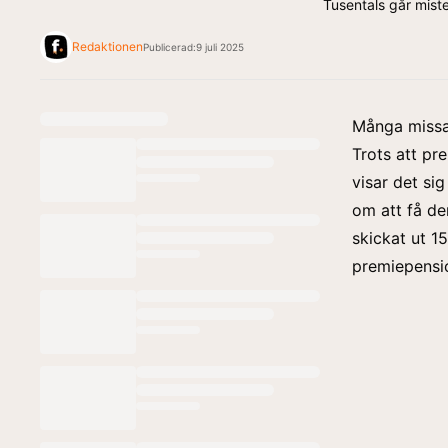
Tusentals går mist
Redaktionen
Publicerad:
9 juli 2025
Många missa
Trots att pr
visar det si
om att få de
skickat ut 1
premiepensi