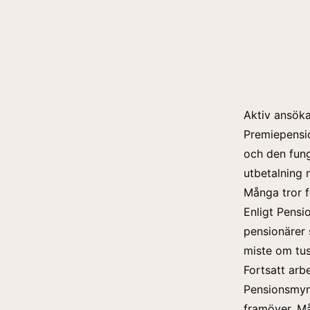
Aktiv ansöka
Premiepensio
och den fung
utbetalning 
Många tror f
Enligt Pens
pensionärer 
miste om tus
Fortsatt arb
Pensionsmynd
framöver. Må