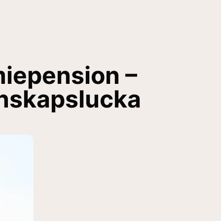
miepension –
nskapslucka