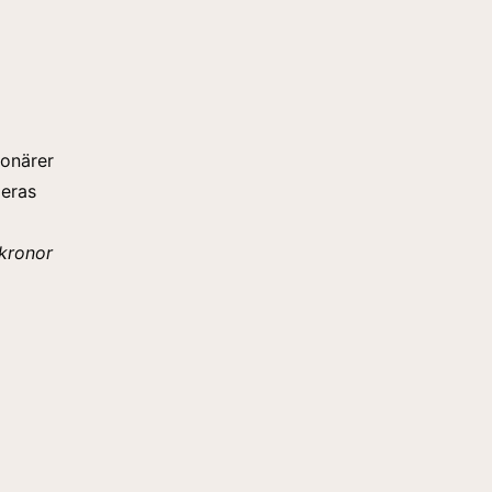
ionärer
deras
 kronor