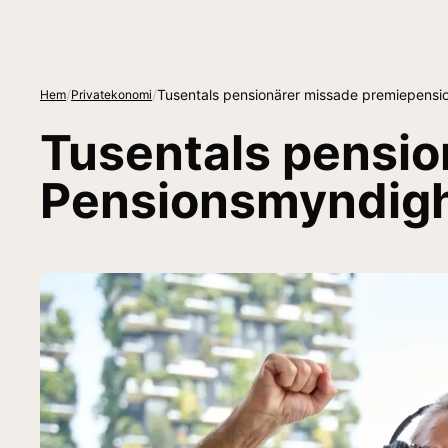
/
/
Tusentals pensionärer missade premiepensi
Hem
Privatekonomi
Tusentals pensio
Pensionsmyndigh