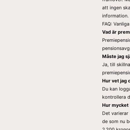
att ingen sk
information.
FAQ: Vanlig
Vad är prem
Premiepensi
pensionsavgi
Måste jag s
Ja, till ski
premiepensio
Hur vet jag
Du kan logg
kontrollera d
Hur mycket 
Det varierar
de som nu bö
2 200 kronor