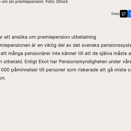
e om sin premiepension. Foto: iStock
Dela:
r att ansöka om premiepension utbetalning
emiepensionen är en viktig del av det svenska pensionssys
g att många pensionärer inte känner till att de själva måste
n utbetald. Enligt Ekot har Pensionsmyndigheten under vår
5 000 påminnelser till personer som riskerade att gå miste 
on.