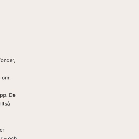
fonder,
a om.
app. De
lltså
er
r – och