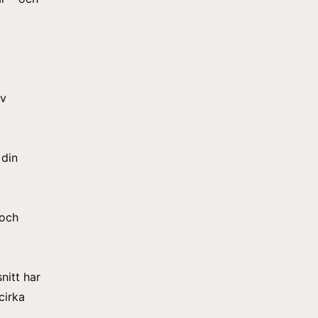
av
 din
 och
nitt har
cirka