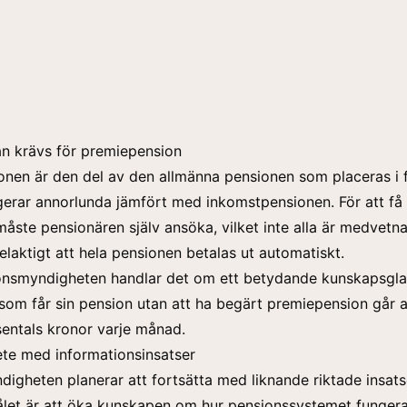
n krävs för premiepension
nen är den del av den allmänna pensionen som placeras i 
erar annorlunda jämfört med inkomstpensionen. För att få
måste pensionären själv ansöka, vilket inte alla är medvetn
elaktigt att hela pensionen betalas ut automatiskt.
ionsmyndigheten handlar det om ett betydande kunskapsgl
som får sin pension utan att ha begärt premiepension går a
entals kronor varje månad.
ete med informationsinsatser
igheten planerar att fortsätta med liknande riktade insats
let är att öka kunskapen om hur pensionssystemet fungera