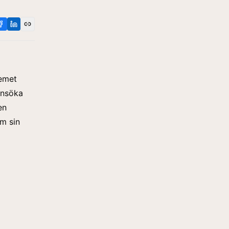
temet
 ansöka
en
om sin