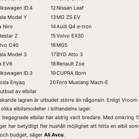
lkswagen ID.4
12
Nissan Leaf
sla Model Y
13
MG ZS EV
a Niro
14
Audi Q4 e-tron
lestar 2
15
Volvo EX30
lvo C40
16
MG5
sla Model 3
17
BYD Atto 3
a EV6
18
Renault Zoe
lkswagen ID.3
19
CUPRA Born
oda Enyaq
20
Ford Mustang Mach-E
utbud av elbilar
skande lagren är utbudet större än någonsin. Enligt Vroom 
lika elbilsmodeller i bilhandelns lager.
 begagnade elbilar har aldrig varit bredare. Med omkring 
ger har betydligt fler hushåll möjlighet att hitta en elbil so
och budget, säger
Ali Avcu
.