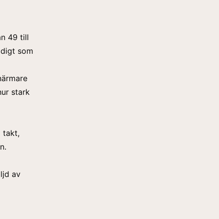
 49 till
idigt som
 närmare
hur stark
 takt,
n.
ljd av