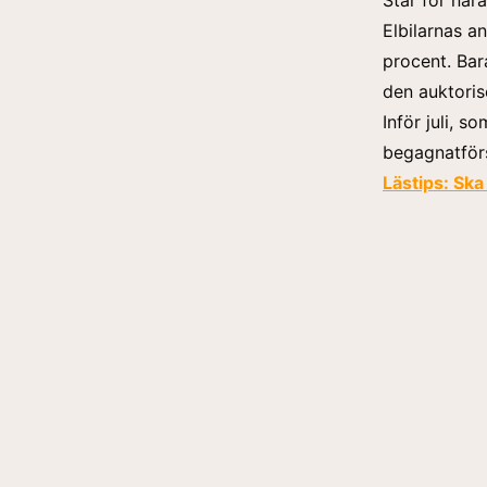
Elbilarnas a
procent. Bar
den auktoris
Inför juli, s
begagnatförs
Lästips:
Ska