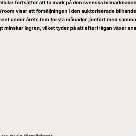
bilar fortsätter att ta mark på den svenska bilmarknaden
Vroom visar att försäljningen i den auktoriserade bilhand
ent under årets fem första månader jämfört med samma 
igt minskar lagren, vilket tyder på att efterfrågan växer s
 tre av tio försäljningar