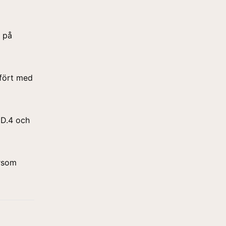
l på
mfört med
ID.4 och
ersom