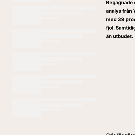
Begagnade el
analys från 
med 39 proc
fjol. Samtid
än utbudet.
Står för nära