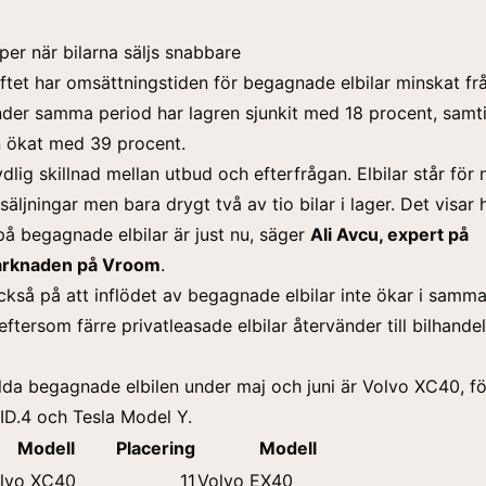
er när bilarna säljs snabbare
ftet har omsättningstiden för begagnade elbilar minskat från
der samma period har lagren sjunkit med 18 procent, samt
n ökat med 39 procent.
ydlig skillnad mellan utbud och efterfrågan. Elbilar står för
rsäljningar men bara drygt två av tio bilar i lager. Det visar 
på begagnade elbilar är just nu, säger
Ali Avcu, expert på
rknaden på Vroom
.
kså på att inflödet av begagnade elbilar inte ökar i samma
ftersom färre privatleasade elbilar återvänder till bilhandel
da begagnade elbilen under maj och juni är Volvo XC40, fö
ID.4 och Tesla Model Y.
Modell
Placering
Modell
lvo XC40
11
Volvo EX40