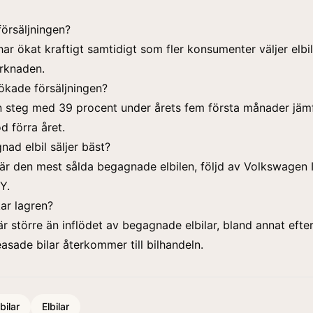
försäljningen?
har ökat kraftigt samtidigt som fler konsumenter väljer elbi
rknaden.
ökade försäljningen?
en steg med 39 procent under årets fem första månader jä
 förra året.
nad elbil säljer bäst?
r den mest sålda begagnade elbilen, följd av Volkswagen 
Y.
ar lagren?
är större än inflödet av begagnade elbilar, bland annat eft
easade bilar återkommer till bilhandeln.
ilar
Elbilar