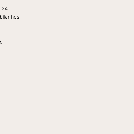
l 24
bilar hos
n.