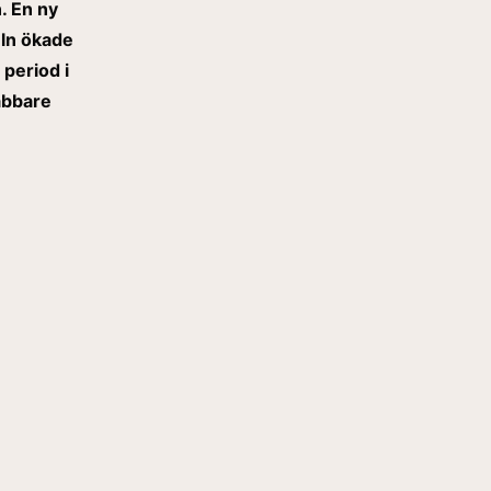
. En ny
eln ökade
period i
nabbare