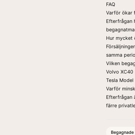
FAQ
Varför ökar 
Efterfrågan 
begagnatma
Hur mycket 
Försäljning
samma period
Vilken begag
Volvo XC40 ä
Tesla Model 
Varför minsk
Efterfrågan 
färre privatl
Begagnade b