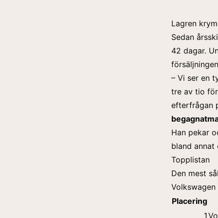
Lagren krymp
Sedan årsski
42 dagar. Un
försäljninge
– Vi ser en t
tre av tio fö
efterfrågan 
begagnatma
Han pekar oc
bland annat e
Topplistan
Den mest sål
Volkswagen 
Placering
1
Vo