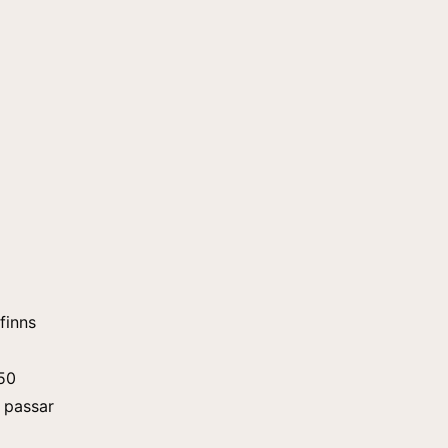
finns
150
m passar