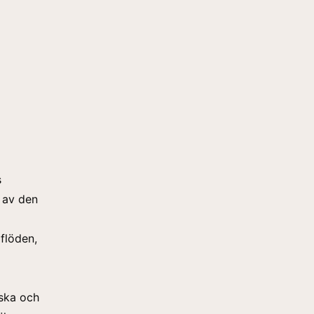
s
g av den
flöden,
iska och