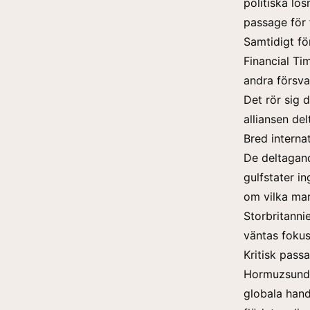
politiska lös
passage för 
Samtidigt för
Financial Ti
andra försva
Det rör sig 
alliansen del
Bred interna
De deltagand
gulfstater in
om vilka mar
Storbritanni
väntas fokus
Kritisk pass
Hormuzsundet
globala hand