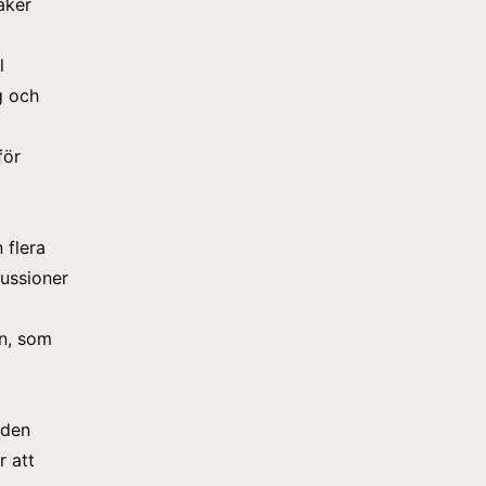
äker
l
g och
för
 flera
kussioner
en, som
 den
r att