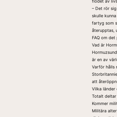
flödet av li
– Det rör si
skulle kunna 
fartyg som s
återupptas, 
FAQ om det p
Vad är Hormu
Hormuzsunde
är en av vär
Varför hålls
Storbritannie
att återöppn
Vilka länder 
Totalt deltar
Kommer milit
Militära alt