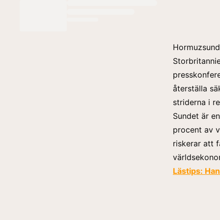
Hormuzsundet
Storbritanni
presskonfere
återställa s
striderna i r
Sundet är en
procent av v
riskerar att
världsekono
Lästips:
Hand