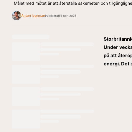
Målet med mötet är att återställa säkerheten och tillgängligh
Anton Iverman
Publicerad:
1 apr. 2026
Storbritanni
Under vecka
på att åter
energi. Det 