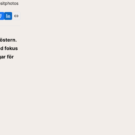
ositphotos
östern.
ed fokus
ar för