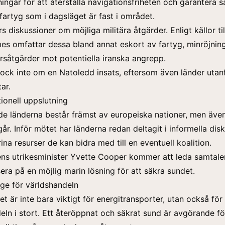
ningar för att återställa navigationsfriheten och garantera s
fartyg som i dagsläget är fast i området.
s diskussioner om möjliga militära åtgärder. Enligt källor til
mes omfattar dessa bland annat eskort av fartyg, minröjnin
rsåtgärder mot potentiella iranska angrepp.
dock inte om en Natoledd insats, eftersom även länder utan
tar.
tionell uppslutning
e länderna består främst av europeiska nationer, men även
går. Inför mötet har länderna redan deltagit i informella dis
ina resurser de kan bidra med till en eventuell koalition.
ens utrikesminister Yvette Cooper kommer att leda samtal
era på en möjlig marin lösning för att säkra sundet.
age för världshandeln
 är inte bara viktigt för energitransporter, utan också för
eln i stort. Ett återöppnat och säkrat sund är avgörande fö