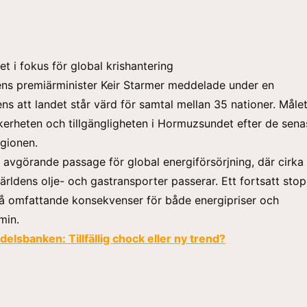
 i fokus för global krishantering
ens premiärminister Keir Starmer meddelade under en
ns att landet står värd för samtal mellan 35 nationer. Målet
äkerheten och tillgängligheten i Hormuzsundet efter de sena
egionen.
 avgörande passage för global energiförsörjning, där cirka
ärldens olje- och gastransporter passerar. Ett fortsatt sto
 få omfattande konsekvenser för både energipriser och
min.
elsbanken: Tillfällig chock eller ny trend?