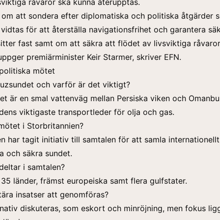
vsviktiga råvaror ska kunna återupptas.
g om att sondera efter diplomatiska och politiska åtgärder
vidtas för att återställa navigationsfrihet och garantera sä
itter fast samt om att säkra att flödet av livsviktiga råvaro
uppger premiärminister Keir Starmer, skriver EFN.
olitiska mötet
zsundet och varför är det viktigt?
t är en smal vattenväg mellan Persiska viken och Omanbu
ldens viktigaste transportleder för olja och gas.
 mötet i Storbritannien?
n har tagit initiativ till samtalen för att samla internationell
a och säkra sundet.
deltar i samtalen?
 35 länder, främst europeiska samt flera gulfstater.
ära insatser att genomföras?
ernativ diskuteras, som eskort och minröjning, men fokus lig