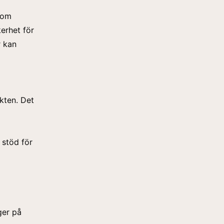
 som
kerhet för
r kan
kten. Det
t stöd för
ger på