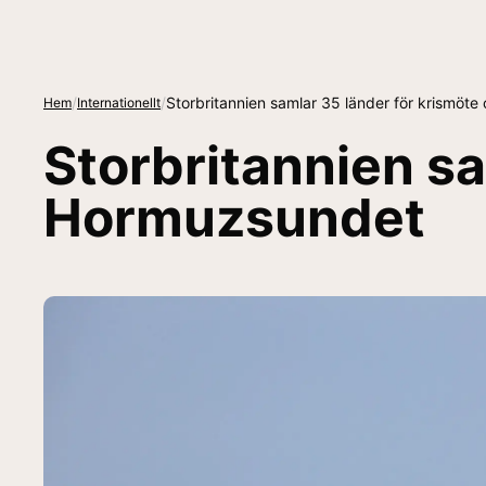
/
/
Storbritannien samlar 35 länder för krismö
Hem
Internationellt
Storbritannien s
Hormuzsundet