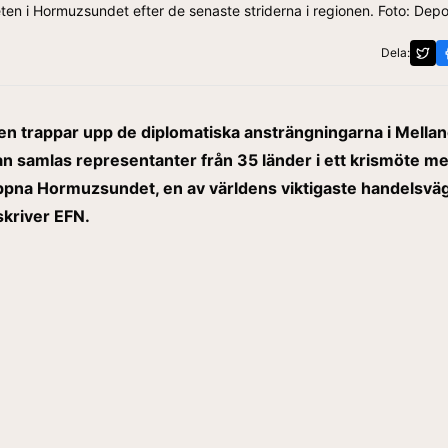
eten i Hormuzsundet efter de senaste striderna i regionen. Foto: Dep
Dela:
en trappar upp de diplomatiska ansträngningarna i Mellan
n samlas representanter från 35 länder i ett krismöte m
öppna Hormuzsundet, en av världens viktigaste handelsväg
skriver
EFN
.