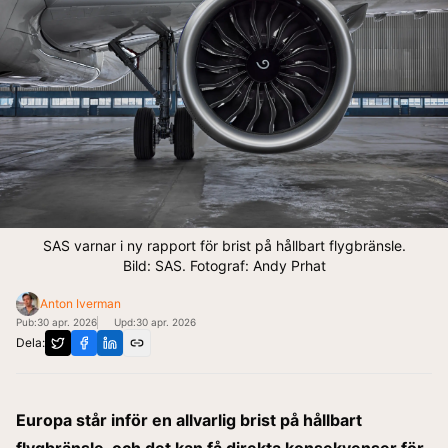
SAS varnar i ny rapport för brist på hållbart flygbränsle.
Bild: SAS. Fotograf: Andy Prhat
Anton Iverman
Pub:
30 apr. 2026
Upd:
30 apr. 2026
Dela:
Europa står inför en allvarlig brist på hållbart
flygbränsle, och det kan få direkta konsekvenser för