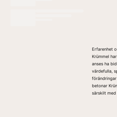
Erfarenhet o
Krümmel har 
anses ha bidr
värdefulla, s
förändringar
betonar Krüm
särskilt me