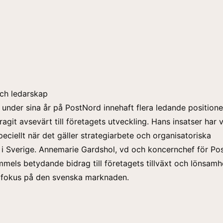
ch ledarskap
under sina år på PostNord innehaft flera ledande position
agit avsevärt till företagets utveckling. Hans insatser har v
peciellt när det gäller strategiarbete och organisatoriska
 i Sverige. Annemarie Gardshol, vd och koncernchef för Po
mels betydande bidrag till företagets tillväxt och lönsamh
d fokus på den svenska marknaden.