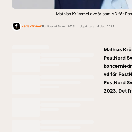
Mathias Krümmel avgår som VD för Pos
Redaktionen
Publicerad:
6 dec. 2023
Uppdaterad:
6 dec. 2023
Mathias Krü
PostNord Sve
koncernledn
vd för PostN
PostNord Sv
2023. Det f