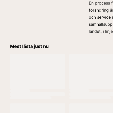
En
process
f
förändring är
och service 
samhällsuppdr
landet, i lin
Mest lästa just nu