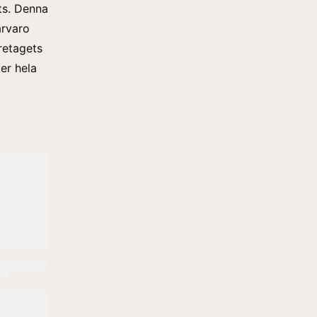
ts. Denna
ärvaro
retagets
ver hela