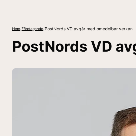
/
/
PostNords VD avgår med omedelbar verkan
Hem
Företagande
PostNords VD av