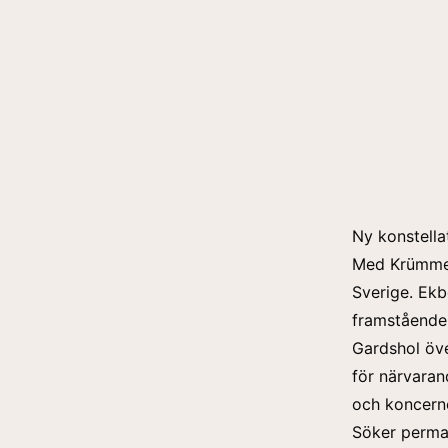
Ny konstella
Med Krümmels
Sverige. Ekb
framstående 
Gardshol öve
för närvaran
och koncernc
Söker perm