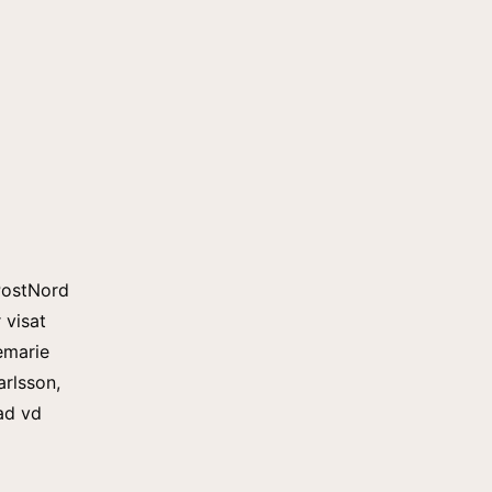
PostNord
 visat
emarie
arlsson,
nad vd