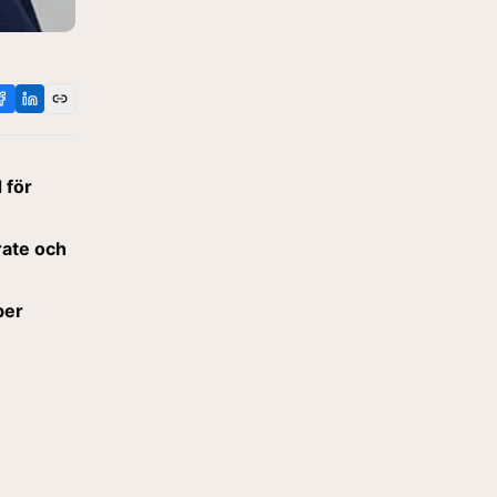
 för
rate och
ber