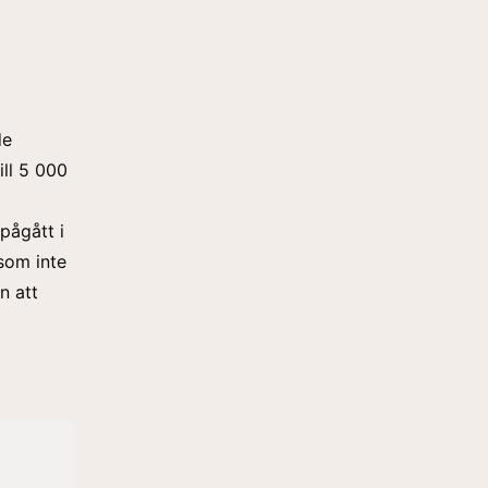
de
ll 5 000
pågått i
 som inte
n att