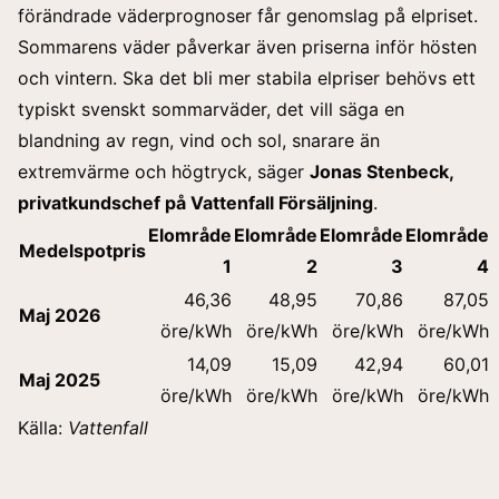
förändrade väderprognoser får genomslag på elpriset.
Sommarens väder påverkar även priserna inför hösten
och vintern. Ska det bli mer stabila elpriser behövs ett
typiskt svenskt sommarväder, det vill säga en
blandning av regn, vind och sol, snarare än
extremvärme och högtryck, säger
Jonas Stenbeck,
privatkundschef på Vattenfall Försäljning
.
Elområde
Elområde
Elområde
Elområde
Medelspotpris
1
2
3
4
46,36
48,95
70,86
87,05
Maj 2026
öre/kWh
öre/kWh
öre/kWh
öre/kWh
14,09
15,09
42,94
60,01
Maj 2025
öre/kWh
öre/kWh
öre/kWh
öre/kWh
Källa:
Vattenfall