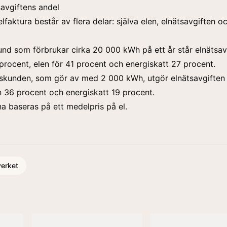
savgiftens andel
elfaktura består av flera delar: själva elen, elnätsavgiften o
kund som förbrukar cirka 20 000 kWh på ett år står elnätsav
 procent, elen för 41 procent och energiskatt 27 procent.
tskunden, som gör av med 2 000 kWh, utgör elnätsavgiften
n 36 procent och energiskatt 19 procent.
a baseras på ett medelpris på el.
erket