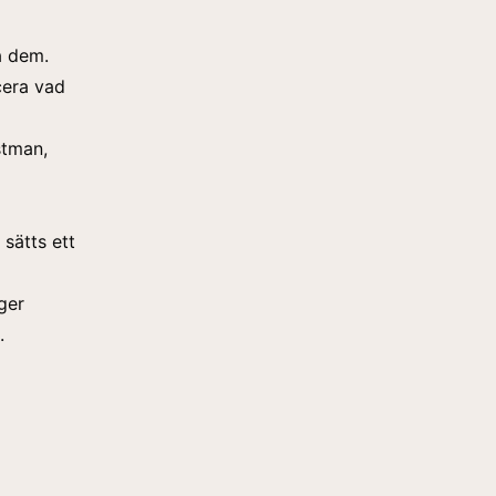
å dem.
icera vad
stman,
sätts ett
ger
.