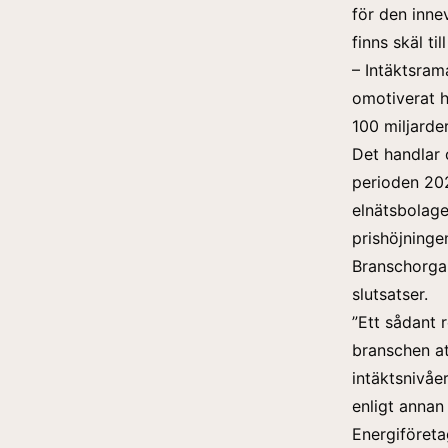
för den inne
finns skäl til
– Intäktsram
omotiverat h
100 miljarde
Det handlar 
perioden 202
elnätsbolagen
prishöjninge
Branschorgan
slutsatser.
”Ett sådant 
branschen att
intäktsnivåe
enligt annan
Energiföreta