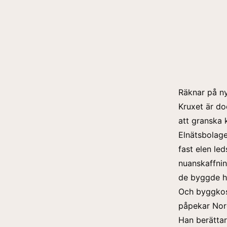
Räknar på ny
Kruxet är do
att granska
Elnätsbolage
fast elen le
nuanskaffnin
de byggde he
Och byggkost
påpekar Nor
Han berättar