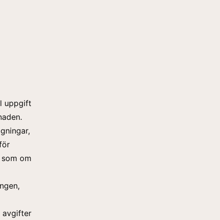
l uppgift
naden.
gningar,
för
na som om
ingen,
 avgifter