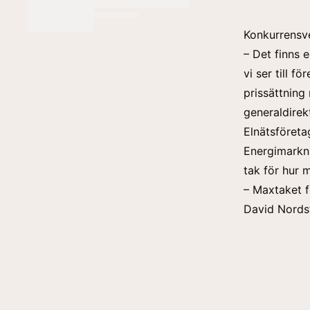
Konkurrensve
– Det finns e
vi ser till f
prissättning
generaldirek
Elnätsföreta
Energimarkna
tak för hur 
– Maxtaket f
David Nordst