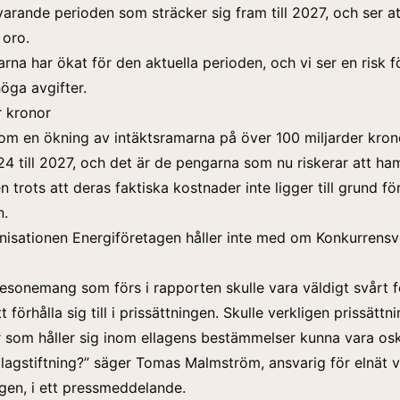
varande perioden som sträcker sig fram till 2027, och ser at
l oro.
arna har ökat för den aktuella perioden, och vi ser en risk f
öga avgifter.
r kronor
om en ökning av intäktsramarna på över 100 miljarder kron
4 till 2027, och det är de pengarna som nu riskerar att h
 trots att deras faktiska kostnader inte ligger till grund fö
n.
isationen Energiföretagen håller inte med om Konkurrensv
resonemang som förs i rapporten skulle vara väldigt svårt f
 förhålla sig till i prissättningen. Skulle verkligen prissättn
r som håller sig inom ellagens bestämmelser kunna vara os
 lagstiftning?” säger Tomas Malmström, ansvarig för elnät v
gen, i ett
pressmeddelande
.