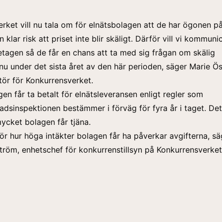
rket vill nu tala om för elnätsbolagen att de har ögonen p
n klar risk att priset inte blir skäligt. Därför vill vi kommun
öretagen så de får en chans att ta med sig frågan om skälig
 nu under det sista året av den här perioden, säger Marie Ö
tör för Konkurrensverket.
gen får ta betalt för elnätsleveransen enligt regler som
dsinspektionen bestämmer i förväg för fyra år i taget. Det 
mycket bolagen får tjäna.
ör hur höga intäkter bolagen får ha påverkar avgifterna, sä
röm, enhetschef för konkurrenstillsyn på Konkurrensverket