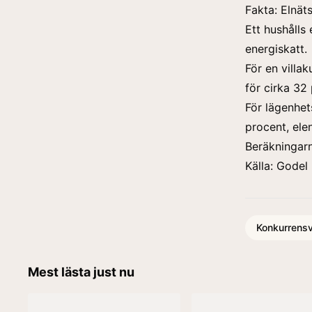
Fakta: Elnät
Ett hushålls 
energiskatt.
För en villa
för cirka 32
För lägenhe
procent, ele
Beräkningarn
Källa: Godel
Konkurrensv
Mest lästa just nu