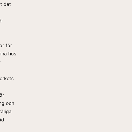
t det
ör
or för
amna hos
r
erkets
ör
ing och
käliga
id