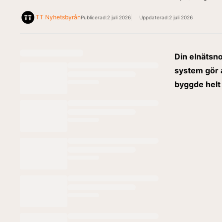
TT Nyhetsbyrån
Publicerad:
2 juli 2026
Uppdaterad:
2 juli 2026
Din elnätsn
system gör 
byggde helt