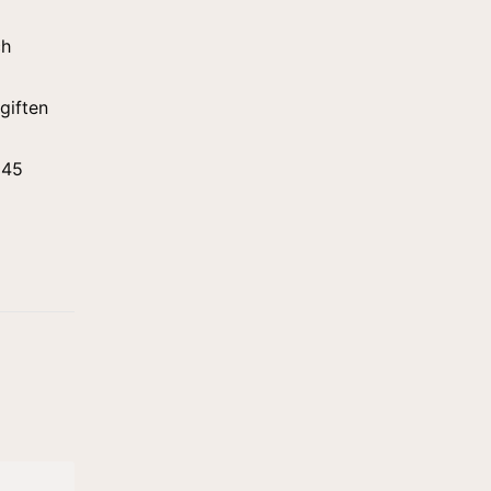
ch
giften
 45