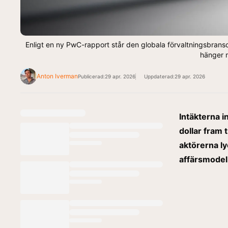
Enligt en ny PwC-rapport står den globala förvaltningsbransche
hänger 
Anton Iverman
Publicerad:
29 apr. 2026
Uppdaterad:
29 apr. 2026
Intäkterna 
dollar fram 
aktörerna l
affärsmodel