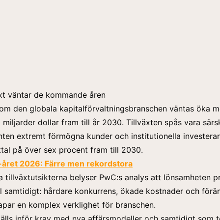
växt väntar de kommande åren
nom den globala kapitalförvaltningsbranschen väntas öka 
iljarder dollar fram till år 2030. Tillväxten spås vara särsk
en extremt förmögna kunder och institutionella investera
xttal på över sex procent fram till 2030.
-året 2026: Färre men rekordstora
sa tillväxtutsikterna belyser PwC:s analys att lönsamheten p
åll samtidigt: hårdare konkurrens, ökade kostnader och för
par en komplex verklighet för branschen.
älls inför krav med nya affärsmodeller och samtidigt som 