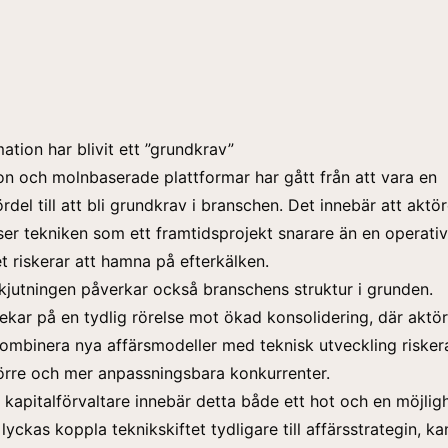
ation har blivit ett ”grundkrav”
on och molnbaserade plattformar har gått från att vara en
rdel till att bli grundkrav i branschen. Det innebär att aktö
ser tekniken som ett framtidsprojekt snarare än en operativ
 riskerar att hamna på efterkälken.
kjutningen påverkar också branschens struktur i grunden.
kar på en tydlig rörelse mot ökad konsolidering, där aktö
kombinera nya affärsmodeller med teknisk utveckling riskera
törre och mer anpassningsbara konkurrenter.
 kapitalförvaltare innebär detta både ett hot och en möjlig
yckas koppla teknikskiftet tydligare till affärsstrategin, ka