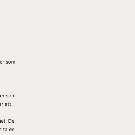
rer som
rer som
r att
het. De
n ta en