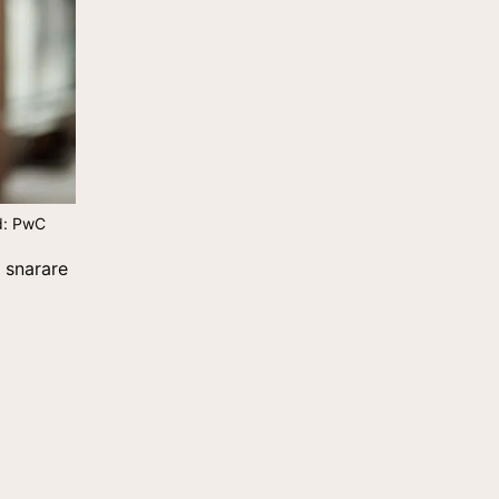
ld: PwC
n snarare