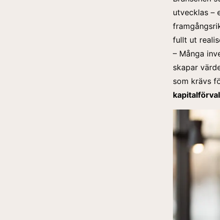
utvecklas – 
framgångsrikt
fullt ut real
– Många inve
skapar värde
som krävs fö
kapitalförva