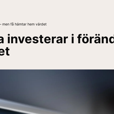
g – men få hämtar hem värdet
a investerar i förän
et