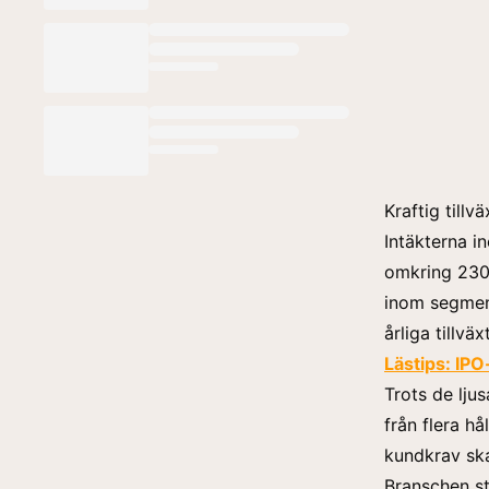
Kraftig till
Intäkterna i
omkring 230 m
inom segment
årliga tillvä
Lästips:
IPO
Trots de lju
från flera h
kundkrav ska
Branschen st