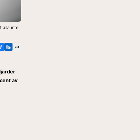
 alla inte
ljarder
ocent av