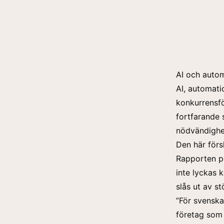
AI och autom
AI, automati
konkurrensfö
fortfarande 
nödvändighet
Den här förs
Rapporten pe
inte lyckas 
slås ut av s
”För svenska
företag som l