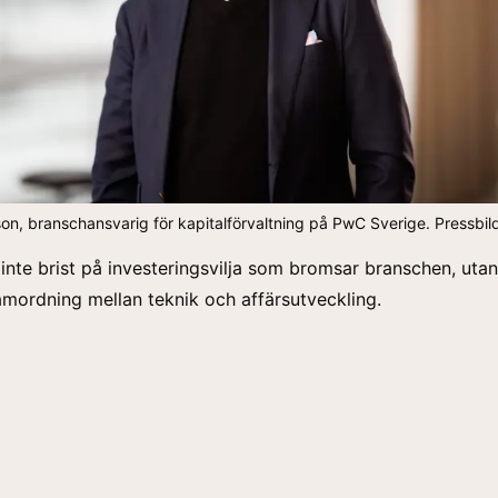
son, branschansvarig för kapitalförvaltning på PwC Sverige. Pressbi
å inte brist på investeringsvilja som bromsar branschen, uta
amordning mellan teknik och affärsutveckling.