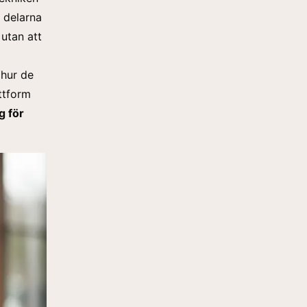
 delarna
 utan att
 hur de
ttform
g för