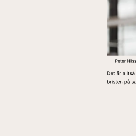
Peter Nils
Det är allts
bristen på s