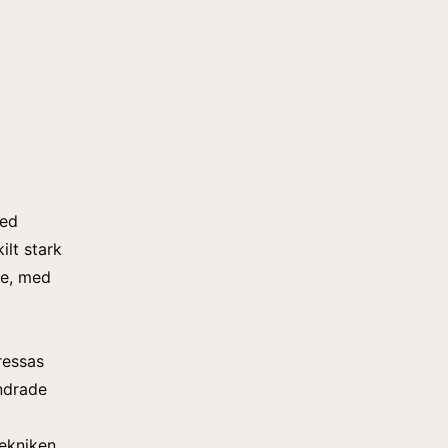
med
ilt stark
re, med
ressas
ändrade
tekniken