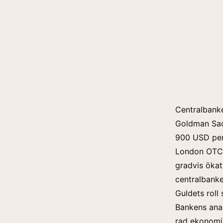
Centralbanke
Goldman Sach
900 USD per
London OTC-
gradvis ökat
centralbanke
Guldets roll
Bankens anal
rad ekonomis