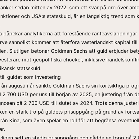
banker sedan mitten av 2022, som ett svar på oro över am
sanktioner och USA:s statsskuld, är en långsiktig trend so
.
a påpekar analytikerna att förestående ränteavslappningar 
rve sannolikt kommer att återföra västerländskt kapital till
en. Slutligen betonar Goldman Sachs att guld erbjuder be
vesterare mot geopolitiska chocker, inklusive handelskonfli
ikansk statsskuld.
o till guldet som investering
 från augusti i år sänkte Goldman Sachs sin kortsiktiga prog
ll 2 700 USD per uns till början av 2025, en justering från d
gnosen på 2 700 USD till slutet av 2024. Trots denna juster
ken en stark tro på guldets prisuppgång på grund av fortsa
från Kina, som även spelar en roll för att begränsa eventuel
r.
yligen sett en
stadig prisuppgång
och nådde en topp på 2 