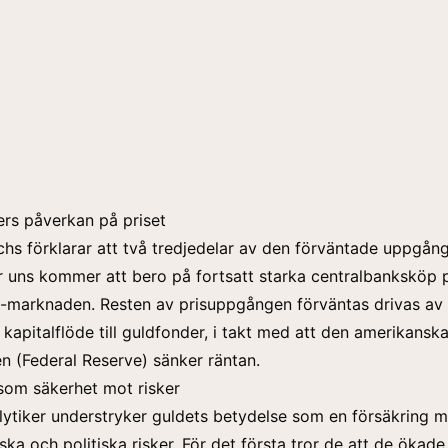
rs påverkan på priset
s förklarar att två tredjedelar av den förväntade uppgånge
 uns kommer att bero på fortsatt starka centralbanksköp 
marknaden. Resten av prisuppgången förväntas drivas av 
 kapitalflöde till guldfonder, i takt med att den amerikansk
n (Federal Reserve) sänker räntan.
 som säkerhet mot risker
ytiker understryker guldets betydelse som en försäkring m
ka och politiska risker. För det första tror de att de ökad