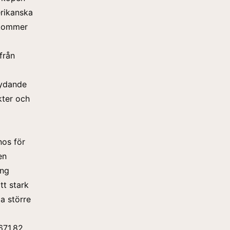
erikanska
m kommer
från
tydande
kter och
nos för
en
ing
tt stark
la större
671,82