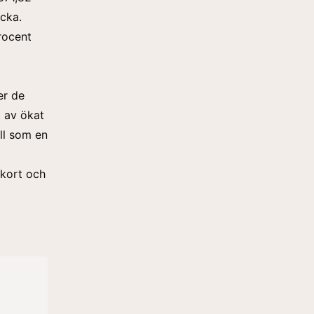
ecka.
rocent
er de
t av ökat
oll som en
 kort och