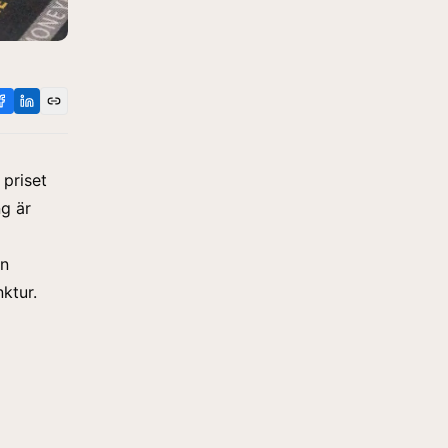
 priset
g är
en
ktur.