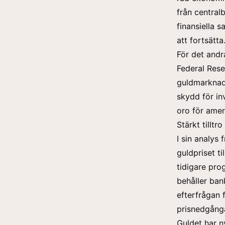
från central
finansiella 
att fortsätta
För det andr
Federal Rese
guldmarknad
skydd för in
oro för amer
Stärkt tilltr
I sin analys
guldpriset ti
tidigare pro
behåller ban
efterfrågan 
prisnedgånga
Guldet har n