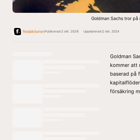
Goldman Sachs tror på n
Redaktionen
Publicerad:
2 okt. 2024
Uppdaterad:
2 okt. 2024
Goldman Sa
kommer att 
baserad på f
kapitalflöde
försäkring m