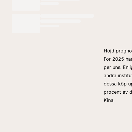
Höjd prognos
För 2025 har
per uns. Enl
andra instit
dessa köp up
procent av d
Kina.