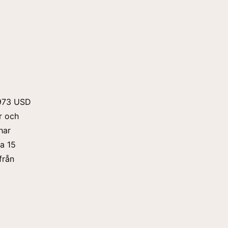
 973 USD
r och
har
ka 15
från