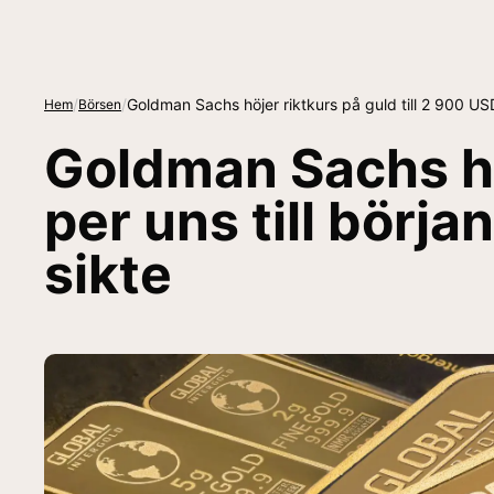
/
/
Goldman Sachs höjer riktkurs på guld till 2 900 USD
Hem
Börsen
Goldman Sachs höj
per uns till börja
sikte