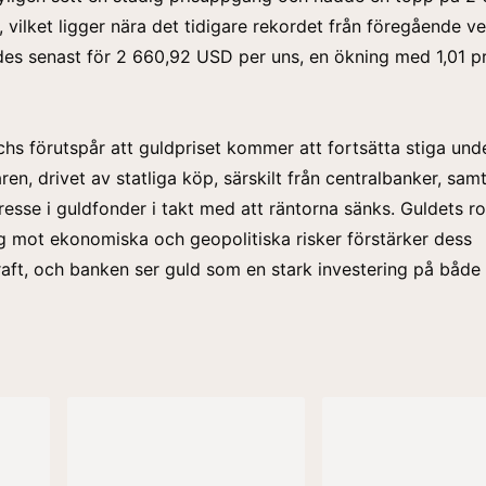
 vilket ligger nära det tidigare rekordet från föregående v
es senast för 2 660,92 USD per uns, en ökning med 1,01 p
s förutspår att guldpriset kommer att fortsätta stiga und
n, drivet av statliga köp, särskilt från centralbanker, sam
tresse i guldfonder i takt med att räntorna sänks. Guldets r
ng mot ekonomiska och geopolitiska risker förstärker dess
raft, och banken ser guld som en stark investering på både