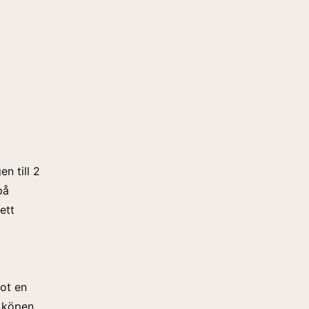
n till 2
på
ett
a
ot en
e köpen