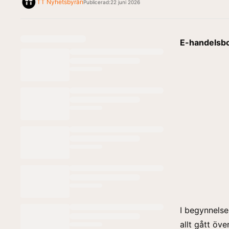
TT Nyhetsbyrån
Publicerad:
22 juni 2026
E-handelsbo
I begynnelse
allt gått över