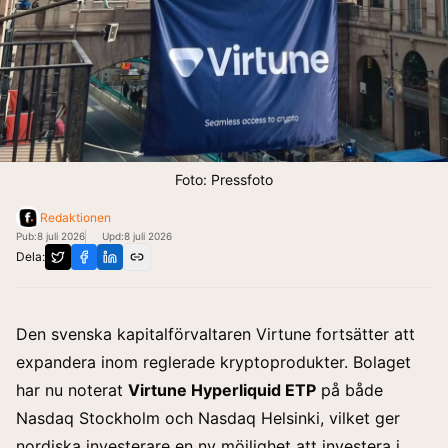
Foto: Pressfoto
Redaktionen
Pub:
8 juli 2026
Upd:
8 juli 2026
Dela:
Den svenska kapitalförvaltaren Virtune fortsätter att
expandera inom reglerade kryptoprodukter. Bolaget
har nu noterat
Virtune Hyperliquid ETP
på både
Nasdaq Stockholm och Nasdaq Helsinki, vilket ger
nordiska investerare en ny möjlighet att investera i