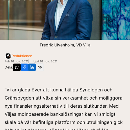
Fredrik Ulvenholm, VD Vilja
Redaktionen
Pub:
16 nov. 2021
Upd:
16 nov. 2021
Dela:
Under hösten lanserade BNP Paribas Personal Finance en
”Vi är glada över att kunna hjälpa Synologen och
Gränsbygden att växa sin verksamhet och möjliggöra
nya finansieringsalternativ till deras slutkunder. Med
Viljas molnbaserade bankslösningar kan vi smidigt
skala på vår befintliga plattform och utrullningen gick