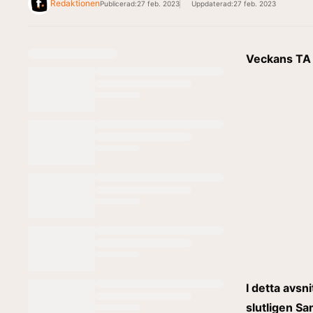
Redaktionen
Publicerad:
27 feb. 2023
Uppdaterad:
27 feb. 2023
Veckans TA
I detta avsn
slutligen Sa