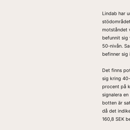
Lindab har u
stödområdet 
motståndet v
befunnit sig
50-nivån. Sa
befinner sig 
Det finns po
sig kring 40
procent på k
signalera en
botten är sat
då det indike
160,8 SEK be