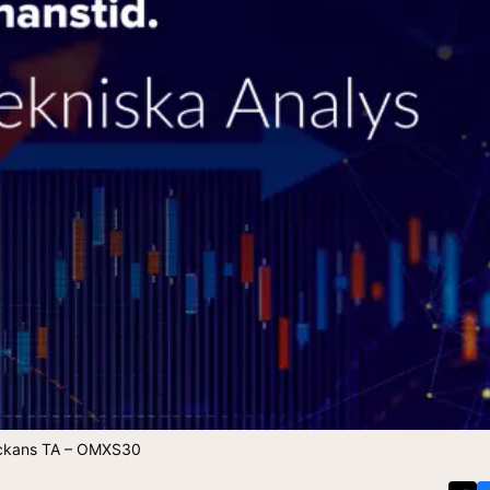
ckans TA – OMXS30