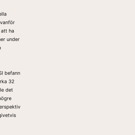
lla
ovanför
att ha
ner under
h
SI befann
irka 32
le det
högre
perspektiv
givetvis