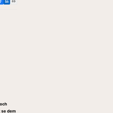
 och
t se dem