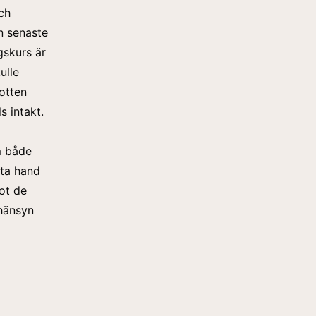
ch
ån senaste
gskurs är
ulle
otten
s intakt.
om både
sta hand
mot de
 hänsyn