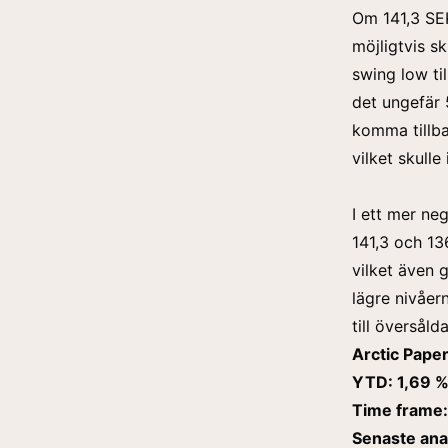
Om 141,3 SEK
möjligtvis s
swing low ti
det ungefär 
komma tillba
vilket skulle
I ett mer ne
141,3 och 13
vilket även 
lägre nivåer
till överså
Arctic Pape
YTD: 1,69 
Time frame:
Senaste ana