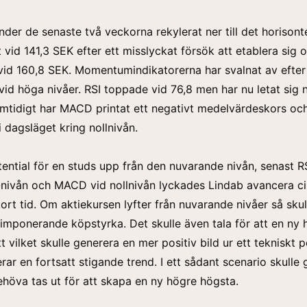
nder de senaste två veckorna rekylerat ner till det horisonte
vid 141,3 SEK efter ett misslyckat försök att etablera sig 
id 160,8 SEK. Momentumindikatorerna har svalnat av efter 
 vid höga nivåer. RSI toppade vid 76,8 men har nu letat sig 
mtidigt har MACD printat ett negativt medelvärdeskors oc
i dagsläget kring nollnivån.
tential för en studs upp från den nuvarande nivån, senast R
-nivån och MACD vid nollnivån lyckades Lindab avancera c
ort tid. Om aktiekursen lyfter från nuvarande nivåer så skul
 imponerande köpstyrka. Det skulle även tala för att en ny 
t vilket skulle generera en mer positiv bild ur ett tekniskt 
rar en fortsatt stigande trend. I ett sådant scenario skulle 
höva tas ut för att skapa en ny högre högsta.