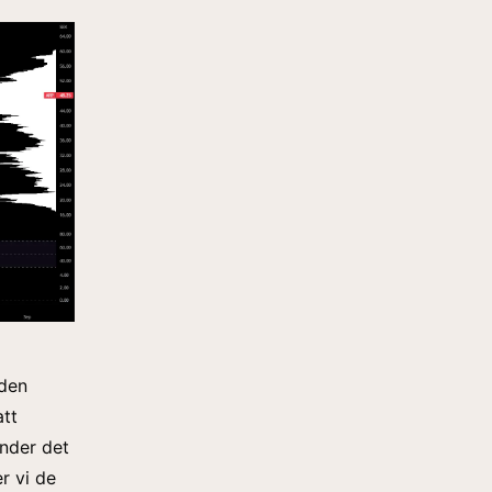
 den
att
under det
r vi de