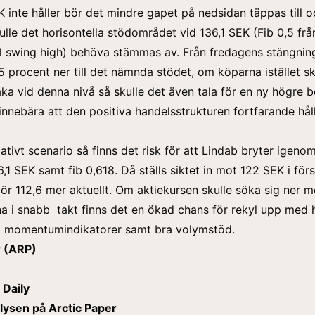
 inte håller bör det mindre gapet på nedsidan täppas till o
kulle det horisontella stödområdet vid 136,1 SEK (Fib 0,5 fr
ll swing high) behöva stämmas av. Från fredagens stängnin
5 procent ner till det nämnda stödet, om köparna istället sk
ka vid denna nivå så skulle det även tala för en ny högre b
 innebära att den positiva handelsstrukturen fortfarande håll
gativt scenario så finns det risk för att Lindab bryter igen
6,1 SEK samt fib 0,618. Då ställs siktet in mot 122 SEK i för
gör 112,6 mer aktuellt. Om aktiekursen skulle söka sig ner 
na i snabb takt finns det en ökad chans för rekyl upp med
lda momentumindikatorer samt bra volymstöd.
r (ARP)
%
 Daily
lysen på Arctic Paper