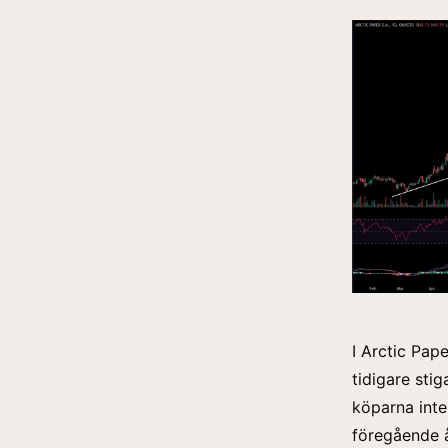
I Arctic Pap
tidigare stig
köparna inte
föregående 