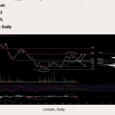
mat.
B)
 %
 Daily
Lindab, Daily