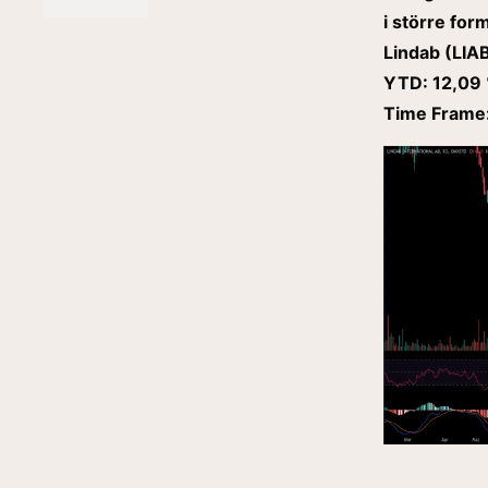
i större for
Lindab (LIA
YTD: 12,09
Time Frame: