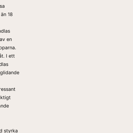
ssa
 än 18
ndlas
 av en
pparna.
. I ett
dlas
 glidande
ressant
ktigt
ande
d styrka