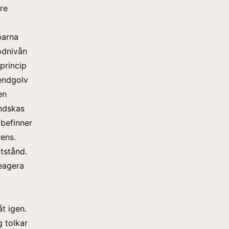
re
parna
ödnivån
princip
rendgolv
en
andskas
 befinner
rens.
tstånd.
reagera
t igen.
 tolkar