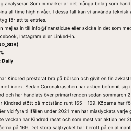
ag analyserar. Som ni märker är det många bolag som hand
sina all time high nivåer. I dessa fall kan vi använda teknisk
yg för att ta entries.
 mejlas in till info@finanstid.se eller skicka in det som m
acebook
,
Instagram
eller
Linked-in
.
IND_SDB)
 %
 Daily
ar Kindred presterat bra på börsen och givit en fin avkast
t mot index. Sedan Coronakraschen har aktien befunnit sig i
end och har handlats över primärtrenden sedan sommaren 2
ar Kindred stött på motstånd runt 165 – 169. Köparna har fö
åer vid fyra tillfällen under 2021 men har misslyckats varje 
e veckan har Kindred rasat och som mest var aktien ner 2
åerna på 169. Det stora säljtrycket har berott på en allmän