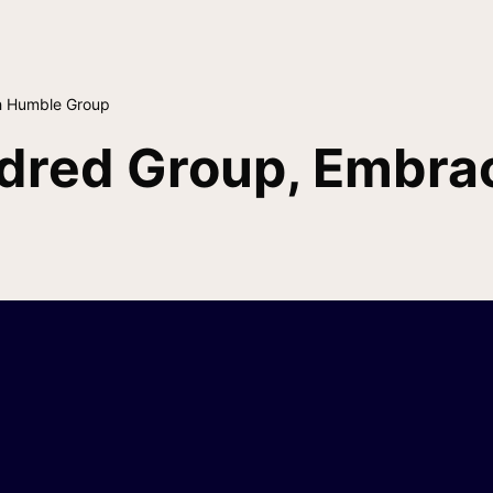
h Humble Group
ndred Group, Embra