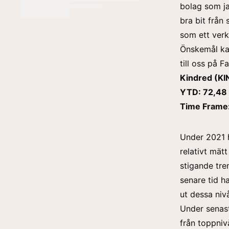
bolag som j
bra bit från 
som ett verkt
Önskemål kan
till oss på
F
Kindred (K
YTD: 72,48
Time Frame:
Under 2021 h
relativt mät
stigande tr
senare tid h
ut dessa niv
Under senast
från toppniv