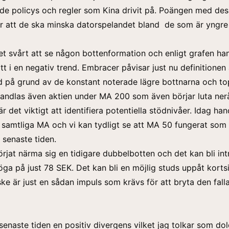
 de policys och regler som Kina drivit på. Poängen med de
är att de ska minska datorspelandet bland de som är yngre
det svårt att se någon bottenformation och enligt grafen ha
att i en negativ trend. Embracer påvisar just nu definitionen
d på grund av de konstant noterade lägre bottnarna och to
andlas även aktien under MA 200 som även börjar luta neråt
r det viktigt att identifiera potentiella stödnivåer. Idag han
 samtliga MA och vi kan tydligt se att MA 50 fungerat som
senaste tiden.
örjat närma sig en tidigare dubbelbotten och det kan bli int
 öga på just 78 SEK. Det kan bli en möjlig studs uppåt kortsi
ke är just en sådan impuls som krävs för att bryta den fall
senaste tiden en positiv divergens vilket jag tolkar som dol