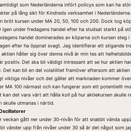
amtidigt som Nederländerna infört policys som kan ha stör
ekter på lång sikt för Kindreds verksamhet i Nederländerna.
n bröt kursen under MA 20, 50, 100 och 200. Dock tog kö
 igen
under fredagens handel efter ha studsat starkt på st
redagens handel dominerades av köparna och kursen steg i 
agen efter ha öppnat svagt. Jag identifierar ett stigande t
 aktien håller sig över denna nivå är min tes att helhetsbild
r positiv. Det ska bli väldigt intressant att se hur aktien h
Det kan bli en del volatilitet framöver eftersom att aktien
igt viktiga nivåer och det gäller att marknaden kommer öve
er MA 100 närmast och kan fungerar som ett potentiellt mo
 kan det vara värt att hålla koll på hur aktiekursen skulle 
 skulle utmanas i närtid.
Oscillatorer
r veckan gått ner under 30-nivån för att snabbt vända uppå
bt vänder upp från nivåer under 30 så är det något som jag