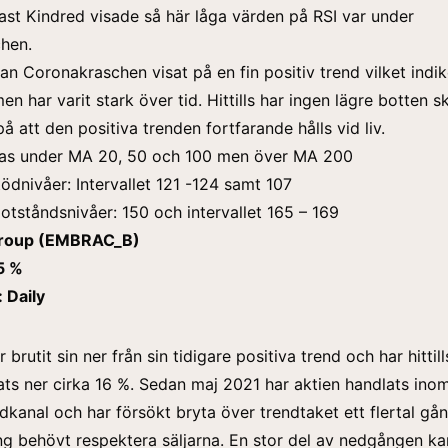
nast Kindred visade så här låga värden på RSI var under
hen.
an Coronakraschen visat på en fin positiv trend vilket indi
n har varit stark över tid. Hittills har ingen lägre botten s
på att den positiva trenden fortfarande hålls vid liv.
las under MA 20, 50 och 100 men över MA 200
tödnivåer: Intervallet 121 -124 samt 107
otståndsnivåer: 150 och intervallet 165 – 169
roup (EMBRAC_B)
5 %
 Daily
brutit sin ner från sin tidigare positiva trend och har hittills
ats ner cirka 16 %. Sedan maj 2021 har aktien handlats ino
ndkanal och har försökt bryta över trendtaket ett flertal g
ng behövt respektera säljarna. En stor del av nedgången ka