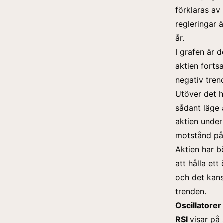
förklaras av
regleringar 
år.
I grafen är 
aktien forts
negativ tren
Utöver det h
sådant läge ä
aktien under
motstånd på 
Aktien har b
att hålla ett
och det kans
trenden.
Oscillatorer
RSI
visar på