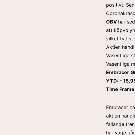
positivt. Se
Coronakrasc
OBV
har sed
att köpvolyme
vilket tyder 
Aktien hand
Väsentliga s
Väsentliga m
Embracer G
YTD: – 15,9
Time Frame:
Embracer har 
aktien handl
fallande tre
har varje gå