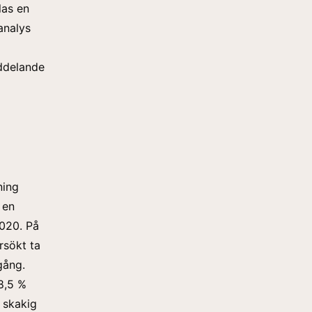
las en
 analys
eddelande
ning
 en
020. På
rsökt ta
gång.
8,5 %
t skakig