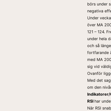
börs under s
negativa eff
Under vecka
över MA 200
121 – 124. F
under hela d
och så länge
fortfarande ä
med MA 200. 
sig vid väld
Ovanför ligg
Med det sagt
om den nivån
Indikatorer/
RSI
har unde
När RSI snab