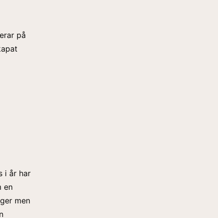
kerar på
kapat
 i år har
m en
ånger men
n