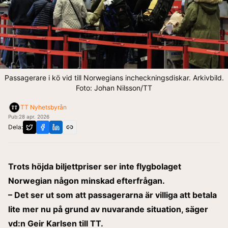
Passagerare i kö vid till Norwegians incheckningsdiskar. Arkivbild.
Foto: Johan Nilsson/TT
TT Nyhetsbyrån
Pub:
28 apr. 2026
Dela:
Trots höjda biljettpriser ser inte flygbolaget
Norwegian någon minskad efterfrågan.
– Det ser ut som att passagerarna är villiga att betala
lite mer nu på grund av nuvarande situation, säger
vd:n Geir Karlsen till TT.