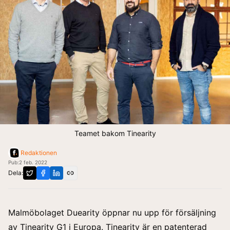
Teamet bakom Tinearity
Redaktionen
Pub:
2 feb. 2022
Dela:
Malmöbolaget Duearity öppnar nu upp för försäljning
av Tinearity G1 i Europa. Tinearity är en patenterad