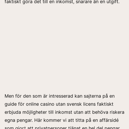
faktiskt göra det till en inkomst, snarare än en utgift.
Men för den som är intresserad kan sajterna på en
guide för online casino utan svensk licens
faktiskt
erbjuda möjligheter till inkomst utan att behöva riskera
egna pengar. Här kommer vi att titta på en affärsidé
som gjort att privatpersoner tjänat en hel del pengar