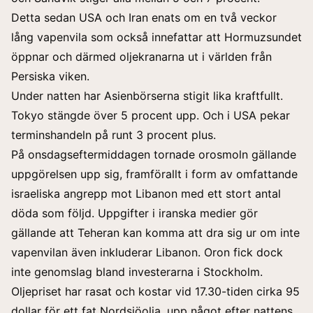
Detta sedan USA och Iran enats om en två veckor
lång vapenvila som också innefattar att Hormuzsundet
öppnar och därmed oljekranarna ut i världen från
Persiska viken.
Under natten har Asienbörserna stigit lika kraftfullt.
Tokyo stängde över 5 procent upp. Och i USA pekar
terminshandeln på runt 3 procent plus.
På onsdagseftermiddagen tornade orosmoln gällande
uppgörelsen upp sig, framförallt i form av omfattande
israeliska angrepp mot Libanon med ett stort antal
döda som följd. Uppgifter i iranska medier gör
gällande att Teheran kan komma att dra sig ur om inte
vapenvilan även inkluderar Libanon. Oron fick dock
inte genomslag bland investerarna i Stockholm.
Oljepriset har rasat och kostar vid 17.30-tiden cirka 95
dollar för ett fat Nordsjöolja, upp något efter nattens