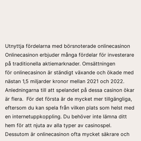
Utnyttja fördelarna med börsnoterade onlinecasinon
Onlinecasinon erbjuder många fördelar för investerare
på traditionella aktiemarknader. Omsättningen
för
onlinecasinon är ständigt växande
och ökade med
nästan 1,5 miljarder kronor mellan 2021 och 2022.
Anledningarna till att spelandet på dessa casinon ökar
är flera. För det första är de mycket mer tillgängliga,
eftersom du kan spela från vilken plats som helst med
en internetuppkoppling. Du behöver inte lämna ditt
hem för att njuta av alla typer av casinospel.
Dessutom är onlinecasinon ofta mycket säkrare och