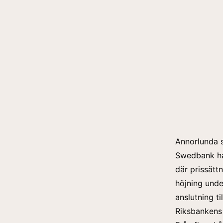
Annorlunda 
Swedbank ha
där prissätt
höjning und
anslutning t
Riksbankens 