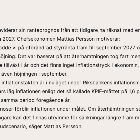
iderar sin ränteprognos från att tidigare ha räknat med en
n 2027. Chefsekonomen Mattias Persson motiverar:
rodde vi på oförändrad styrränta fram till september 2027 
höjning. Det var baserat på att återhämtningen tog fart men
e tillväxt i år och det finns inget inflationstryck i ekonomin,
 även höjningen i september.
inflationstakten är i nuläget under Riksbankens inflationsm
ars låg inflationen enligt det så kallade KPIF-måttet på 1,6 
 samma period föregående år.
gnoser förblir inflationen under målet. Om återhämtningen s
agare kan det finnas utrymme för sänkningar längre fram m
vudscenario, säger Mattias Persson.