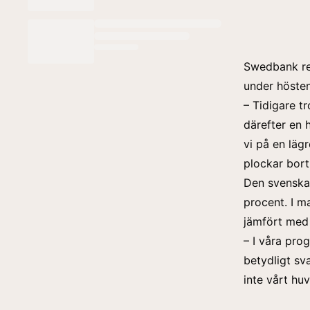
Swedbank rev
under höste
– Tidigare t
därefter en 
vi på en lägr
plockar bort
Den svenska 
procent. I m
jämfört med
– I våra pro
betydligt sv
inte vårt hu