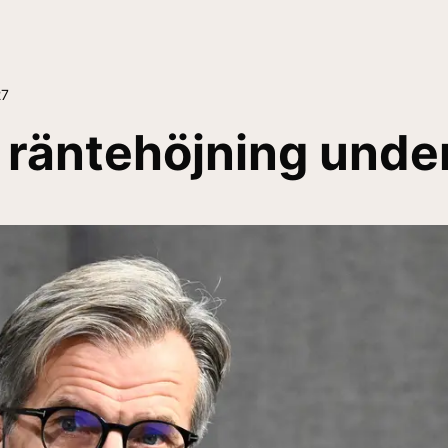
27
 räntehöjning unde