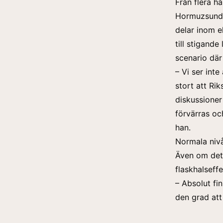
Från flera hå
Hormuzsundet
delar inom e
till stigande
scenario där 
– Vi ser inte
stort att Ri
diskussioner
förvärras och
han.
Normala niv
Även om det 
flaskhalseff
– Absolut fi
den grad att 