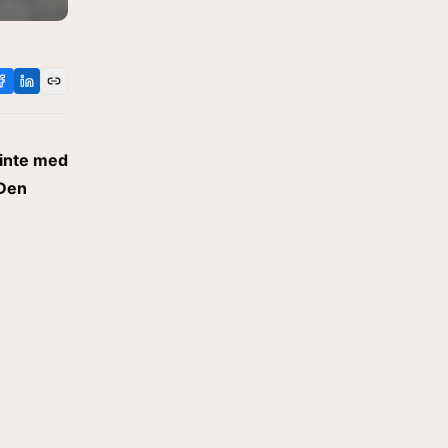
 inte med
 Den