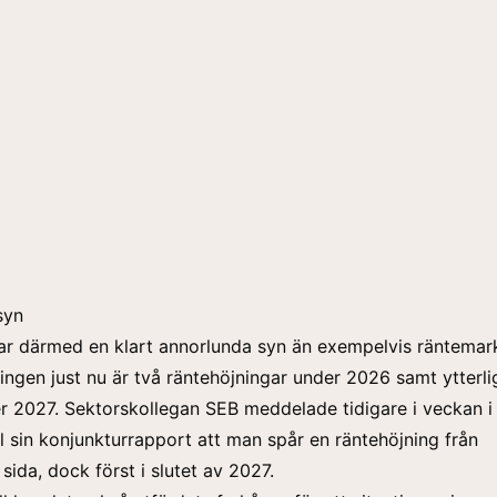
syn
r därmed en klart annorlunda syn än exempelvis räntema
ningen just nu är två räntehöjningar under 2026 samt ytterli
er 2027.
Sektorskollegan SEB
meddelade tidigare i veckan i
ill sin konjunkturrapport att man spår en räntehöjning från
sida, dock först i slutet av 2027.