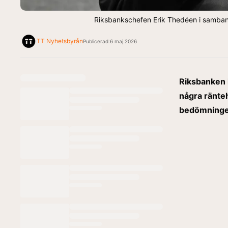
Riksbankschefen Erik Thedéen i samband
TT Nyhetsbyrån
Publicerad:
6 maj 2026
Riksbanken l
några ränte
bedömninge