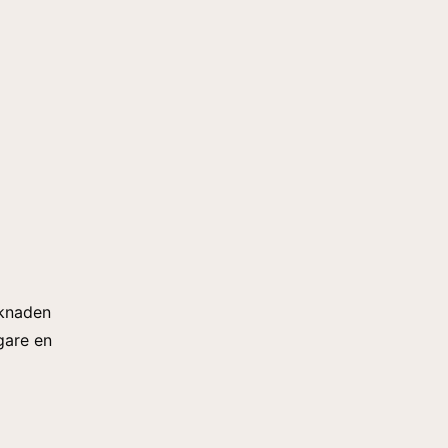
rknaden
gare en