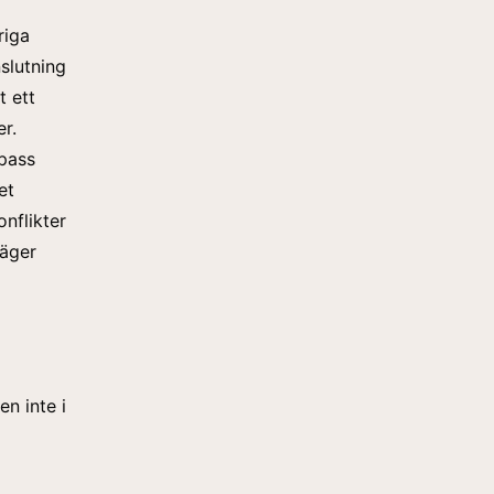
riga
slutning
t ett
er.
 pass
et
nflikter
säger
n inte i