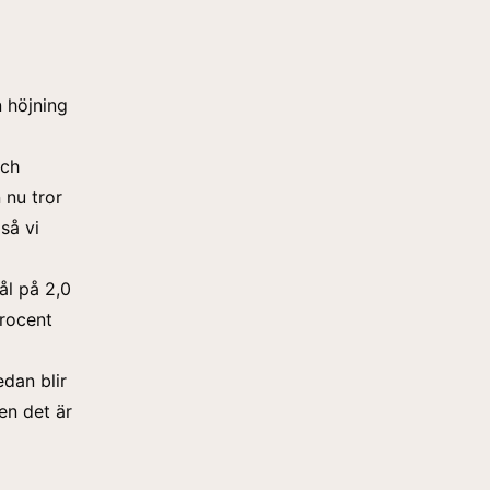
 höjning
och
 nu tror
 så vi
ål på 2,0
procent
edan blir
en det är