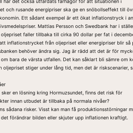
ll har det också utfärdats farhågor för att situationen i
 och rusande energipriser ska ge en snöbollseffekt till öv
konomin. Ett sådant exempel är ett ökat inflationstryck i an
 livsmedelspriser. Mattias Persson och Swedbank har i ställe
oljepriset faller tillbaka till cirka 90 dollar per fat i decemb
 att inflationstrycket från oljepriset eller energipriser blir så
ksbanken behöver ändra sig. Jag är rädd att det är för myck
 om bara de värsta utfallen. Det kan såklart bli sämre om ko
 oljepriset stiger under lång tid, men det är riskscenarier, 
åer
sker en lösning kring Hormuzsundet, finns det risk för
ekter innan utbudet är tillbaka på normala nivåer?
nns sådana risker. Visst kan man få produktionsstörningar me
det förändrar bilden eller skjuter upp inflationen kraftigt.