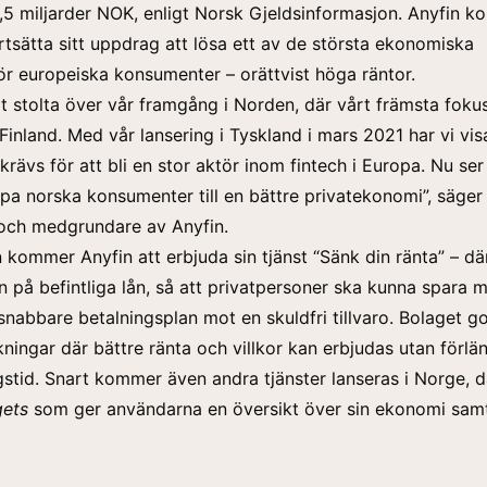
48,5 miljarder NOK, enligt Norsk Gjeldsinformasjon. Anyfin k
rtsätta sitt uppdrag att lösa ett av de största ekonomiska
r europeiska konsumenter – orättvist höga räntor.
rt stolta över vår framgång i Norden, där vårt främsta fokus
Finland. Med vår lansering i Tyskland i mars 2021 har vi visa
krävs för att bli en stor aktör inom fintech i Europa. Nu ser
lpa norska konsumenter till en bättre privatekonomi”, säge
 och medgrundare av Anyfin.
an kommer Anyfin att erbjuda sin tjänst “Sänk din ränta” – dä
n på befintliga lån, så att privatpersoner ska kunna spara 
snabbare betalningsplan mot en skuldfri tillvaro. Bolaget 
ningar där bättre ränta och villkor kan erbjudas utan förlä
gstid. Snart kommer även andra tjänster lanseras i Norge, d
gets
som ger användarna en översikt över sin ekonomi sam