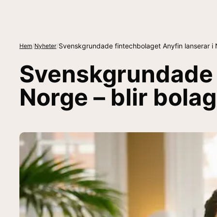
/
/
Svenskgrundade fintechbolaget Anyfin lanserar i 
Hem
Nyheter
Svenskgrundade f
Norge – blir bola