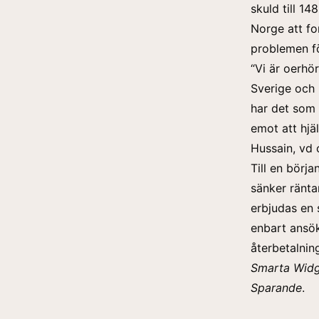
skuld till 1
Norge att fo
problemen fö
“Vi är oerhö
Sverige och 
har det som 
emot att hjä
Hussain
, vd
Till en börj
sänker ränta
erbjudas en 
enbart ansök
återbetalnin
Smarta Wid
Sparande
.