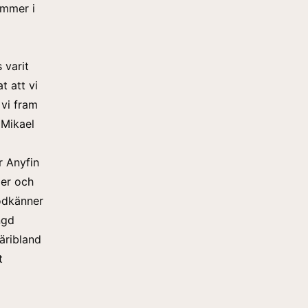
ommer i
 varit
t att vi
 vi fram
r
Mikael
r Anyfin
mer och
godkänner
ngd
äribland
t