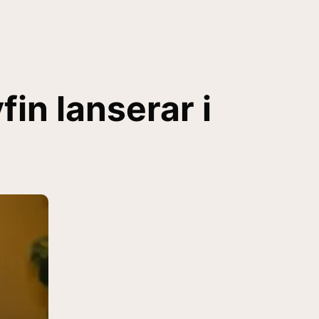
in lanserar i
d