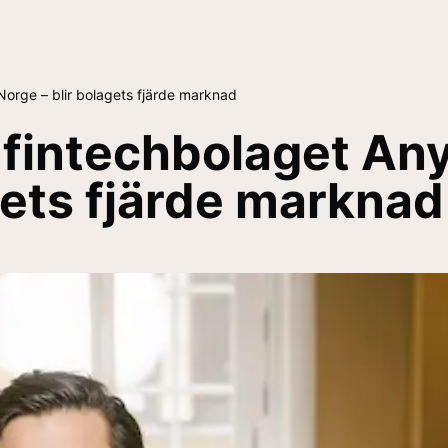
Norge – blir bolagets fjärde marknad
intechbolaget Anyf
gets fjärde markna