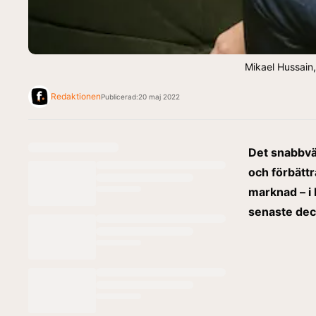
Mikael Hussain
Redaktionen
Publicerad:
20 maj 2022
Det snabbvä
och förbättr
marknad – i 
senaste dece