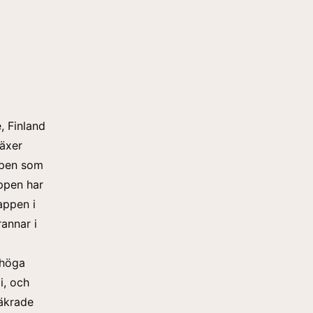
, Finland
äxer
appen som
ppen har
appen i
rannar i
 höga
i, och
säkrade