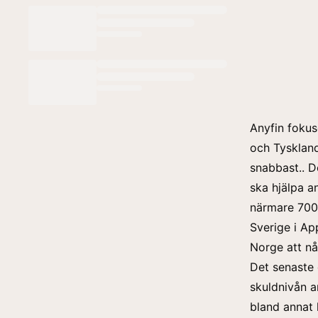
Anyfin fokus
och Tysklan
snabbast..
D
ska hjälpa a
närmare 700
Sverige i App
Norge att nå 
Det senaste 
skuldnivån a
bland annat 