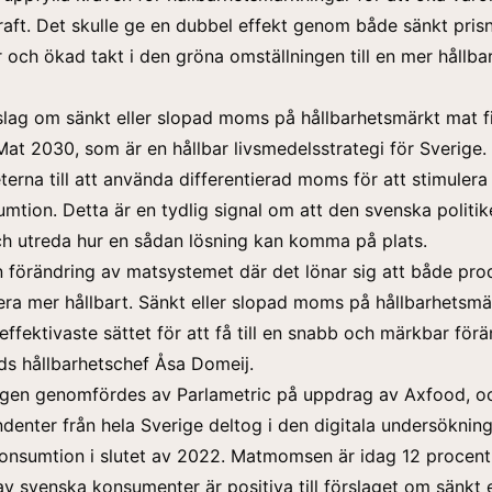
aft. Det skulle ge en dubbel effekt genom både sänkt prisn
och ökad takt i den gröna omställningen till en mer hållba
slag om sänkt eller slopad moms på hållbarhetsmärkt mat 
Mat 2030, som är en hållbar livsmedelsstrategi för Sverige. 
terna till att använda differentierad moms för att stimuler
umtion. Detta är en tydlig signal om att den svenska politi
h utreda hur en sådan lösning kan komma på plats.
 en förändring av matsystemet där det lönar sig att både pr
a mer hållbart. Sänkt eller slopad moms på hållbarhetsmä
effektivaste sättet för att få till en snabb och märkbar förä
s hållbarhetschef Åsa Domeij.
gen genomfördes av Parlametric på uppdrag av
Axfood
, o
denter från hela Sverige deltog i den digitala undersökni
onsumtion i slutet av 2022. Matmomsen är idag 12 procent
av svenska konsumenter är positiva till förslaget om sänkt e