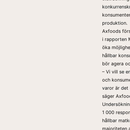
konkurrenskr
konsumenter 
produktion.
Axfoods
för
i rapporten 
öka möjlighe
hållbar kons
bör agera oc
– Vi vill se
och konsumer
varor är det 
säger Axfood
Undersöknin
1 000 respon
hållbar matk
majoriteten 