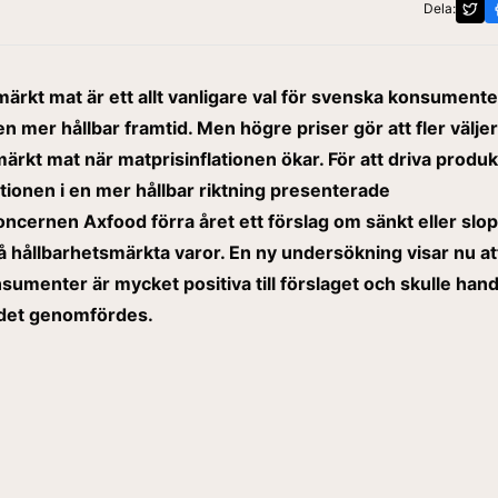
Dela:
ärkt mat är ett allt vanligare val för svenska konsument
ll en mer hållbar framtid. Men högre priser gör att fler välje
ärkt mat när matprisinflationen ökar. För att driva produ
ionen i en mer hållbar riktning presenterade
ncernen Axfood förra året ett förslag om sänkt eller slo
hållbarhetsmärkta varor. En ny undersökning visar nu at
umenter är mycket positiva till förslaget och skulle han
 det genomfördes.