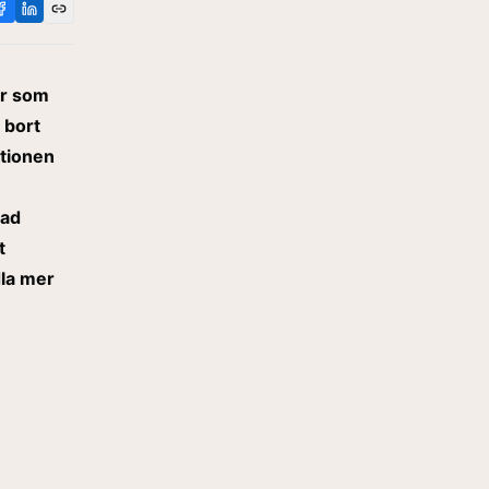
er som
r bort
ktionen
pad
t
dla mer