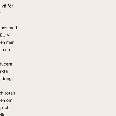
ivå för
r
finns med
EU vill
a en mer
ken nu
oducera
rkta
ndring,
ch totalt
ngen om
, och
ller