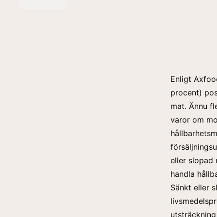
Enligt Axfoo
procent) pos
mat. Ännu fl
varor om mom
hållbarhetsm
försäljnings
eller slopad
handla hållbar
Sänkt eller 
livsmedelspr
utsträckning