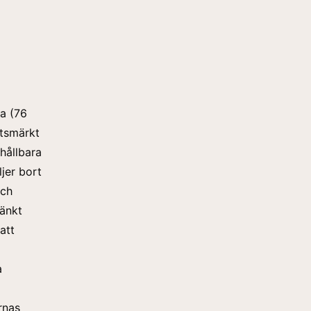
a (76
etsmärkt
hållbara
jer bort
och
sänkt
att
a
rnas