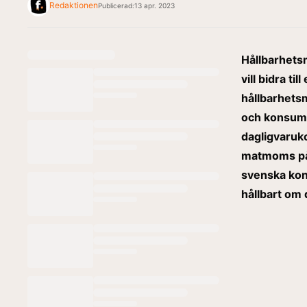
Redaktionen
Publicerad:
13 apr. 2023
Hållbarhetsm
vill bidra ti
hållbarhetsm
och konsumt
dagligvaruko
matmoms på 
svenska kons
hållbart om