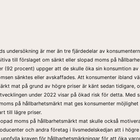
ds undersökning är mer än tre fjärdedelar av konsumentern
itiva till förslaget om sänkt eller slopad moms på hållbarh
er (92 procent) uppger att de skulle öka sin konsumtion av 
sen sänktes eller avskaffades. Att konsumenter ibland väl
ärkt mat på grund av högre priser är känt sedan tidigare, 
utvecklingen under 2022 visar på ökad risk för detta. Med 
 moms på hållbarhetsmärkt mat ges konsumenter möjlighet 
t till lägre priser.
slopad moms på hållbarhetsmärkt mat skulle också motiver
oducenter och andra företag i livsmedelskedjan att i högre
 uppfylla kraven för hållbarhetsmärkningar för att öka varo