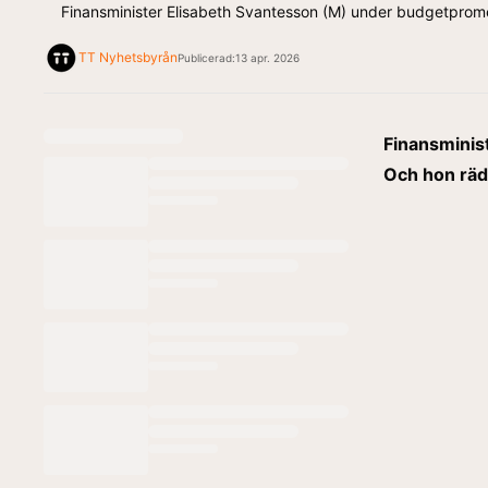
Finansminister Elisabeth Svantesson (M) under budgetprome
TT Nyhetsbyrån
Publicerad:
13 apr. 2026
Finansminis
Och hon räd