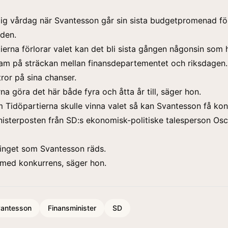
lig vårdag när Svantesson går sin sista budgetpromenad fö
den.
erna förlorar valet kan det bli sista gången någonsin som 
ram på sträckan mellan finansdepartementet och riksdagen.
ror på sina chanser.
rna göra det här både fyra och åtta år till, säger hon.
Tidöpartierna skulle vinna valet så kan Svantesson få ko
isterposten från SD:s ekonomisk-politiske talesperson Osc
inget som Svantesson räds.
 med konkurrens, säger hon.
vantesson
Finansminister
SD