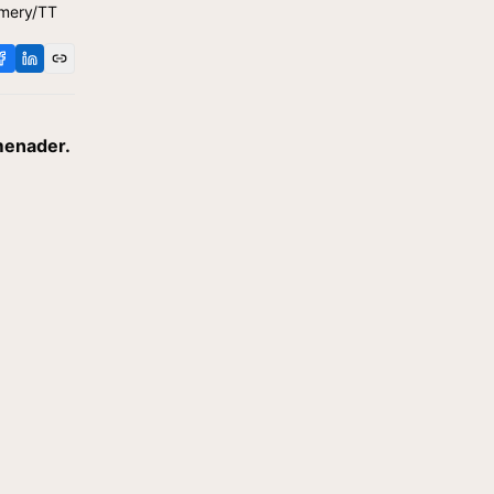
omery/TT
menader.