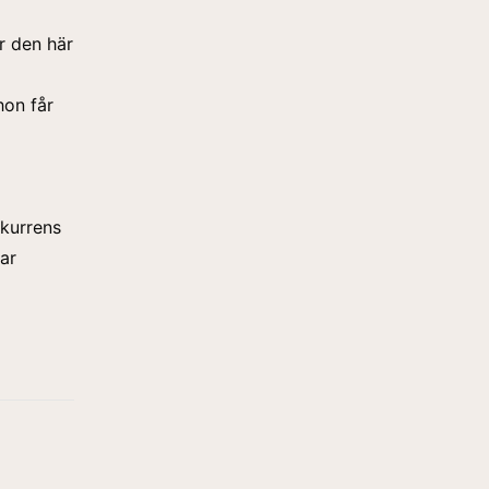
r den här
hon får
nkurrens
ar