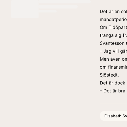
Det är en so
mandatperio
Om Tidöparti
tränga sig f
Svantesson t
– Jag vill gä
Men även om 
om finansmin
Sjöstedt.
Det är dock 
– Det är bra
Elisabeth S