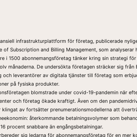
nansiell infrastrukturplattform för företag, publicerade nylig
e of Subscription and Billing Management
, som analyserar 
re i 1500 abonnemangsföretag tänker kring sin strategi för
lv månaderna. De undersökta företagen sträcker sig från
 och leverantörer av digitala tjänster till företag som erbju
ner på fysiska produkter.
onsföretagen blomstrade under covid-19-pandemin när eft
enter och företag ökade kraftigt. Även om den pandemidri
ar klingat av fortsätter prenumerationsmodellerna att övertr
ineekonomin: återkommande betalningsvolymer som behand
 16 procent snabbare än engångsbetalningar.
örbereder sig ledarna för abonnemangsföretag för en mer 