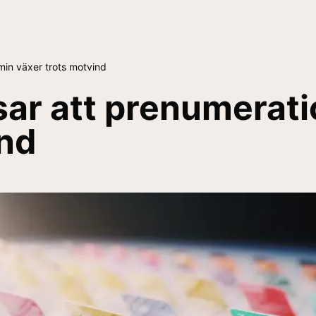
min växer trots motvind
isar att prenumera
ind