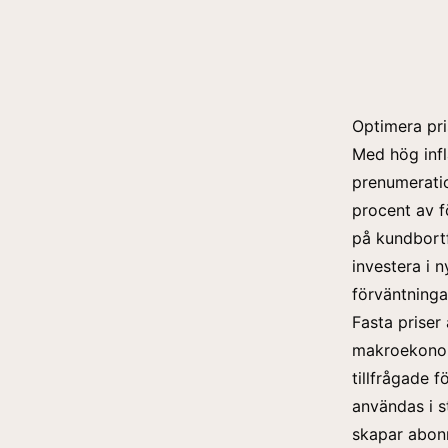
Optimera pri
Med hög infla
prenumeratio
procent av f
på kundbortf
investera i n
förväntningar
Fasta priser
makroekonomi
tillfrågade 
användas i s
skapar abon