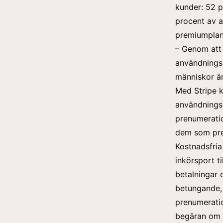
kunder: 52 p
procent av 
premiumplan
– Genom att
användningsb
människor än
Med Stripe k
användnings
prenumeratio
dem som prec
Kostnadsfria
inkörsport t
betalningar 
betungande,
prenumeratio
begäran om 