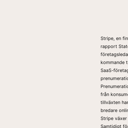
Stripe, en fi
rapport
Stat
företagsleda
kommande to
SaaS-företag
prenumeratio
Prenumerati
från konsum
tillväxten h
bredare onl
Stripe växer
Samtidigt f