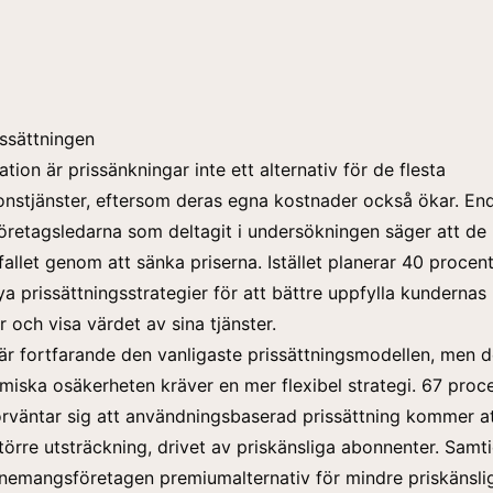
ssättningen
tion är prissänkningar inte ett alternativ för de flesta
nstjänster, eftersom deras egna kostnader också ökar. En
öretagsledarna som deltagit i undersökningen säger att de
allet genom att sänka priserna. Istället planerar 40 procent
ya prissättningsstrategier för att bättre uppfylla kundernas
 och visa värdet av sina tjänster.
 är fortfarande den vanligaste prissättningsmodellen, men 
ska osäkerheten kräver en mer flexibel strategi. 67 proc
förväntar sig att användningsbaserad prissättning kommer a
törre utsträckning, drivet av priskänsliga abonnenter. Samti
nemangsföretagen premiumalternativ för mindre priskänsli