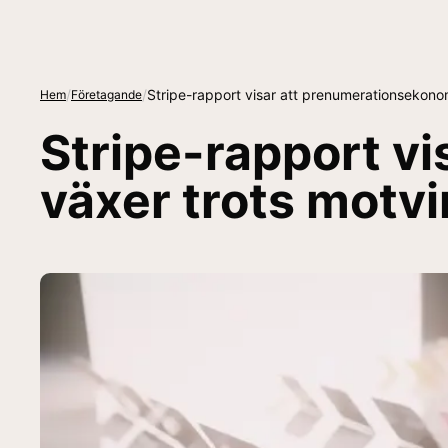
/
/
Stripe-rapport visar att prenumerationsekono
Hem
Företagande
Stripe-rapport v
växer trots motv