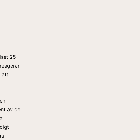
dast 25
 reagerar
 att
den
ent av de
tt
digt
ga