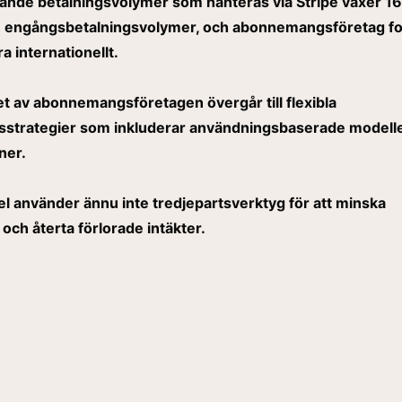
nde betalningsvolymer som hanteras via Stripe växer 16
 engångsbetalningsvolymer, och abonnemangsföretag fo
a internationellt.
et av abonnemangsföretagen övergår till flexibla
gsstrategier som inkluderar användningsbaserade modell
ner.
el använder ännu inte tredjepartsverktyg för att minska
 och återta förlorade intäkter.