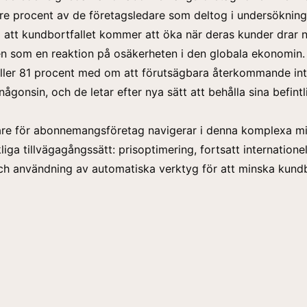
otre procent av de företagsledare som deltog i undersöknin
g att kundbortfallet kommer att öka när deras kunder drar 
n som en reaktion på osäkerheten i den globala ekonomin.
ller 81 procent med om att förutsägbara återkommande int
någonsin, och de letar efter nya sätt att behålla sina befintl
are för abonnemangsföretag navigerar i denna komplexa m
iga tillvägagångssätt: prisoptimering, fortsatt internationel
h användning av automatiska verktyg för att minska kundbo