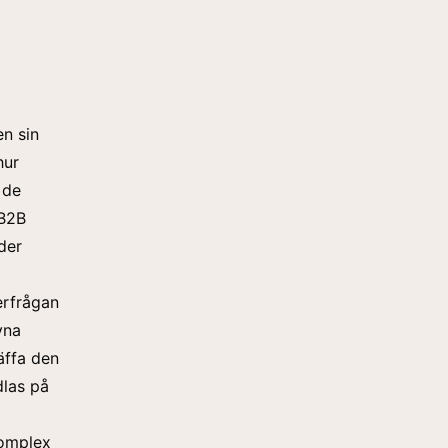
en sin
hur
 de
 B2B
der
erfrågan
vna
äffa den
las på
komplex