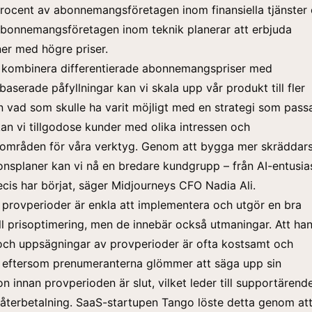
rocent av abonnemangsföretagen inom finansiella tjänster
abonnemangsföretagen inom teknik planerar att erbjuda
er med högre priser.
 kombinera differentierade abonnemangspriser med
aserade påfyllningar kan vi skala upp vår produkt till fler
 vad som skulle ha varit möjligt med en strategi som passar
an vi tillgodose kunder med olika intressen och
områden för våra verktyg. Genom att bygga mer skräddar
nsplaner kan vi nå en bredare kundgrupp – från AI-entusiast
is har börjat, säger Midjourneys CFO Nadia Ali.
 provperioder är enkla att implementera och utgör en bra
ill prisoptimering, men de innebär också utmaningar. Att ha
och uppsägningar av provperioder är ofta kostsamt och
 eftersom prenumeranterna glömmer att säga upp sin
n innan provperioden är slut, vilket leder till supportärend
återbetalning. SaaS-startupen
Tango
löste detta genom att