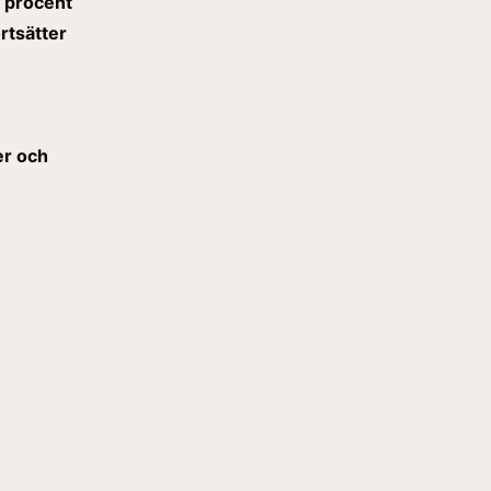
 procent
rtsätter
er och