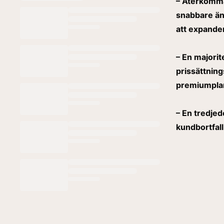
– Återkomma
snabbare än
att expander
– En majorit
prissättnin
premiumpla
– En tredjed
kundbortfall