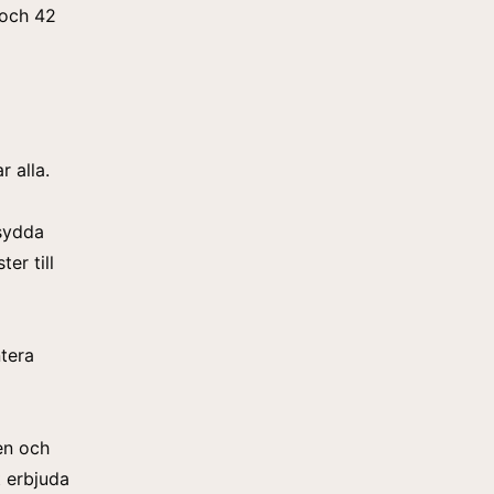
 och 42
 alla.
sydda
er till
ntera
en och
 erbjuda