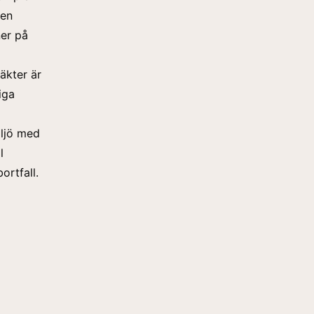
gen
ner på
äkter är
iga
iljö med
l
rtfall.