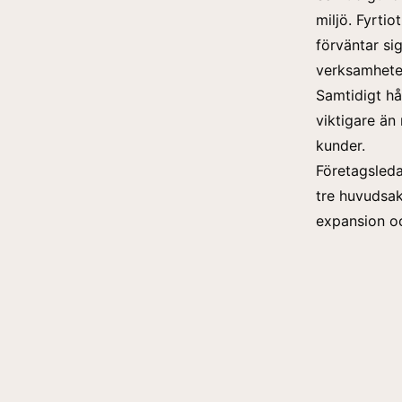
miljö. Fyrti
förväntar si
verksamhete
Samtidigt hå
viktigare än 
kunder.
Företagsled
tre huvudsakl
expansion oc