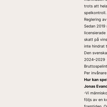
trots att he
spelkontroll.
Reglering av
Sedan 2019 r
licensierade
skatt på vin
inte hindrat t
Den svenska
2024–2029
Bruttospelin
Per invånare
Hur kan spel
Jonas Evande
-Vi människo
följs av en 
framtiden. O