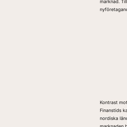
marknad. Til
nyföretagand
Kontrast mo
Finanstids k
nordiska län
marknaden bl