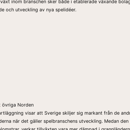
lväxt inom branschen sker både i etablerade växande bolag
e och utveckling av nya spelidéer.
t övriga Norden
artläggning visar att Sverige skiljer sig markant från de and
derna när det gäller spelbranschens utveckling. Medan den
omstrar, verkar tillväxten vara mer dämpad i grannländern