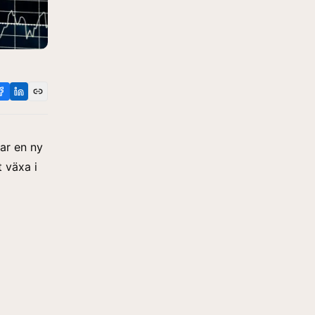
sar en ny
t växa i