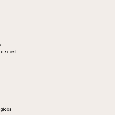
a
v de mest
 global