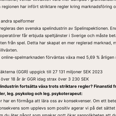
la regionen har infört striktare regler kring marknadsföring 
 andra spelformer
egleras den svenska spelindustrin av Spelinspektionen. En
 operatörer får erbjuda speltjänster i Sverige och måste be
sten från spel. Detta har skapat en mer reglerad marknad, 
illväxten.
 online-spelmarknaden förväntas växa med 5,69 % årligen 
täkterna (GGR) uppgick till 27 131 miljoner SEK 2023
 över 18 år är GGR idag strax över 3 230 SEK
industrin fortsätta växa trots striktare regler? Finanstid f
r, leg. psykolog och leg. psykoterapeut:
r har en förmåga att lära oss av konsekvenser. Om ett bet
konsekvens som upplevs som positiv agerar vi på det sättet 
m du äter något som smakar gott ökar sannolikheten att d