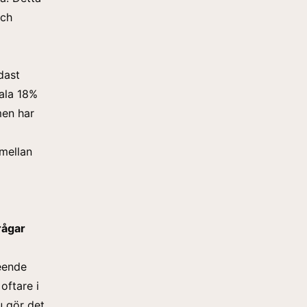
och
dast
tala 18%
men har
mellan
rågar
eende
oftare i
u gör det