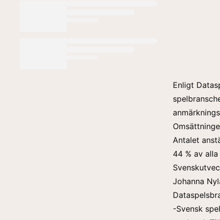
Enligt Datas
spelbransche
anmärkningsv
Omsättningen
Antalet anst
44 % av alla
Svenskutveck
Johanna Nyl
Dataspelsbr
-Svensk spel