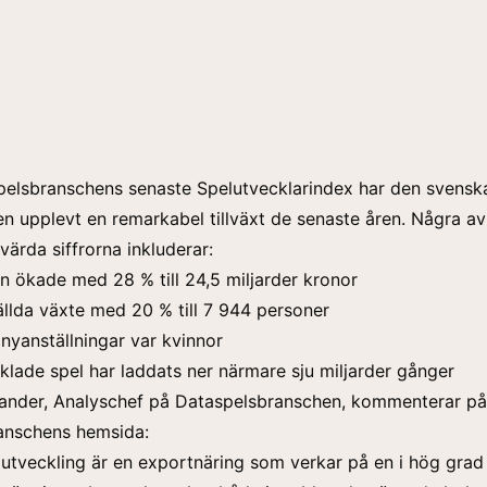
pelsbranschens senaste Spelutvecklarindex har den svensk
n upplevt en remarkabel tillväxt de senaste åren. Några a
ärda siffrorna inkluderar:
 ökade med 28 % till 24,5 miljarder kronor
ällda växte med 20 % till 7 944 personer
 nyanställningar var kvinnor
lade spel har laddats ner närmare sju miljarder gånger
ander, Analyschef på Dataspelsbranschen, kommenterar på
anschens hemsida:
utveckling är en exportnäring som verkar på en i hög grad