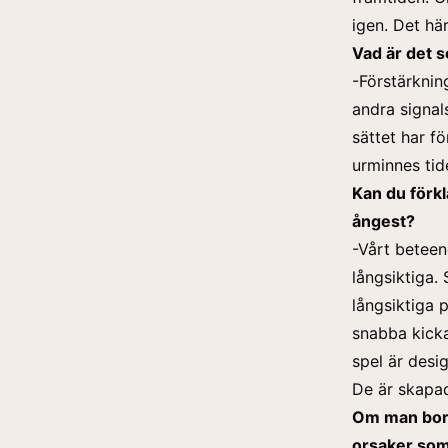
igen. Det här
Vad är det s
-Förstärknin
andra signals
sättet har f
urminnes tid
Kan du förk
ångest?
-Vårt beteen
långsiktiga.
långsiktiga 
snabba kicka
spel är desi
De är skapad
Om man bort
orsaker som 