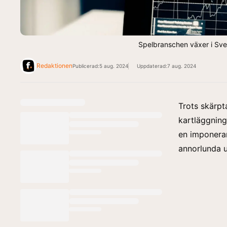
Spelbranschen växer i Sveri
Redaktionen
Publicerad:
5 aug. 2024
Uppdaterad:
7 aug. 2024
Trots skärpt
kartläggning
en imponeran
annorlunda u