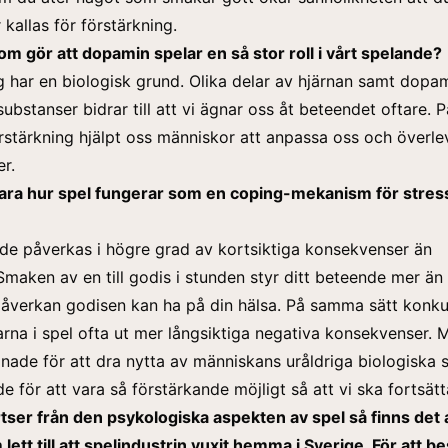
 kallas för förstärkning.
om gör att dopamin spelar en så stor roll i vårt spelande?
g har en biologisk grund. Olika delar av hjärnan samt dopa
ubstanser bidrar till att vi ägnar oss åt beteendet oftare. P
örstärkning hjälpt oss människor att anpassa oss och överl
er.
lara hur spel fungerar som en coping-mekanism för stres
de påverkas i högre grad av kortsiktiga konsekvenser än
 Smaken av en till godis i stunden styr ditt beteende mer än 
påverkan godisen kan ha på din hälsa. På samma sätt konku
rna i spel ofta ut mer långsiktiga negativa konsekvenser.
gnade för att dra nytta av människans uråldriga biologiska 
e för att vara så förstärkande möjligt så att vi ska fortsätt
ser från den psykologiska aspekten av spel så finns det
lett till att spelindustrin vuxit hemma i Sverige. För att b