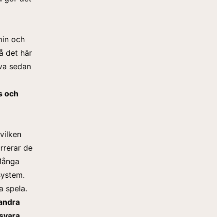
min och
å det här
eva sedan
s och
vilken
rrerar de
 Många
system.
a spela.
 andra
esvara