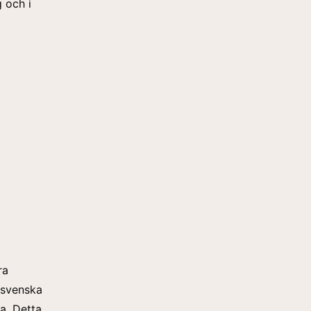
 och i
ra
 svenska
a. Detta