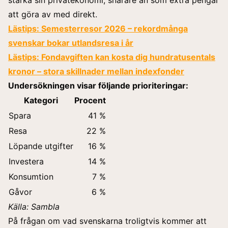
stärka sin privatekonomi, snarare än som extra pengar
att göra av med direkt.
Lästips:
Semesterresor 2026 – rekordmånga
svenskar bokar utlandsresa i år
Lästips:
Fondavgiften kan kosta dig hundratusentals
kronor – stora skillnader mellan indexfonder
Undersökningen visar följande prioriteringar:
Kategori
Procent
Spara
41 %
Resa
22 %
Löpande utgifter
16 %
Investera
14 %
Konsumtion
7 %
Gåvor
6 %
Källa: Sambla
På frågan om vad svenskarna troligtvis kommer att