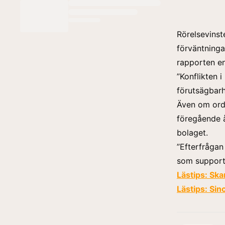
Rörelsevinste
förväntningar
rapporten en
”Konflikten 
förutsägbarh
Även om ord
föregående å
bolaget.
”Efterfrågan
som supporte
Lästips:
Ska
Lästips:
Sin