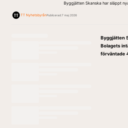
Byggjätten Skanska har släppt nya
TT Nyhetsbyrån
Publicerad:
7 maj 2026
Byggjätten S
Bolagets int
förväntade 4