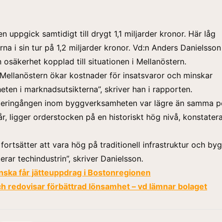
n uppgick samtidigt till drygt 1,1 miljarder kronor. Här låg
na i sin tur på 1,2 miljarder kronor. Vd:n Anders Danielsson 
 osäkerhet kopplad till situationen i Mellanöstern.
i Mellanöstern ökar kostnader för insatsvaror och minskar
eten i marknadsutsikterna”, skriver han i rapporten.
eringången inom byggverksamheten var lägre än samma p
r, ligger orderstocken på en historiskt hög nivå, konstater
 fortsätter att vara hög på traditionell infrastruktur och b
rar techindustrin”, skriver Danielsson.
nska får jätteuppdrag i Bostonregionen
ch redovisar förbättrad lönsamhet – vd lämnar bolaget