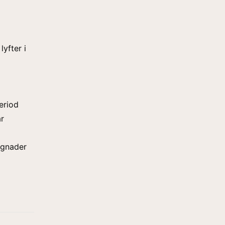
lyfter i
eriod
ar
yggnader