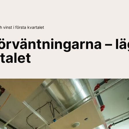
vinst i första kvartalet
rväntningarna – lä
rtalet