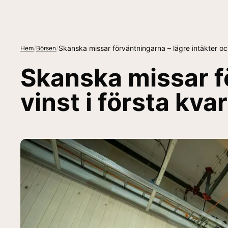
/
/
Skanska missar förväntningarna – lägre intäkter och 
Hem
Börsen
Skanska missar fö
vinst i första kva