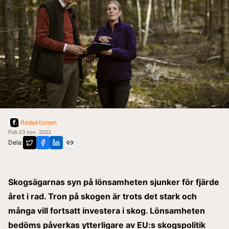
Redaktionen
Pub:
23 nov. 2022
Dela:
Skogsägarnas syn på lönsamheten sjunker för fjärde
året i rad. Tron på skogen är trots det stark och
många vill fortsatt investera i skog. Lönsamheten
bedöms påverkas ytterligare av EU:s skogspolitik