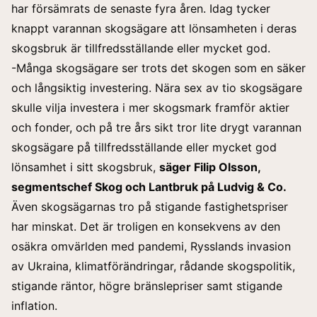
har försämrats de senaste fyra åren. Idag tycker
knappt varannan skogsägare att lönsamheten i deras
skogsbruk är tillfredsställande eller mycket god.
-Många skogsägare ser trots det skogen som en säker
och långsiktig investering. Nära sex av tio skogsägare
skulle vilja investera i mer skogsmark framför aktier
och fonder, och på tre års sikt tror lite drygt varannan
skogsägare på tillfredsställande eller mycket god
lönsamhet i sitt skogsbruk,
säger Filip Olsson,
segmentschef Skog och Lantbruk på Ludvig & Co.
Även skogsägarnas tro på stigande fastighetspriser
har minskat. Det är troligen en konsekvens av den
osäkra omvärlden med pandemi, Rysslands invasion
av Ukraina, klimatförändringar, rådande skogspolitik,
stigande räntor, högre bränslepriser samt stigande
inflation.