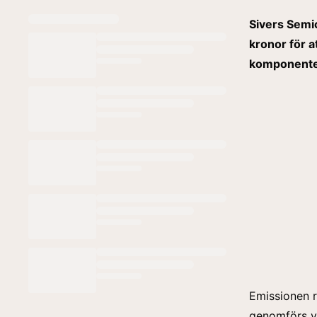
Sivers Semi
kronor för a
komponente
Emissionen ri
genomförs vi