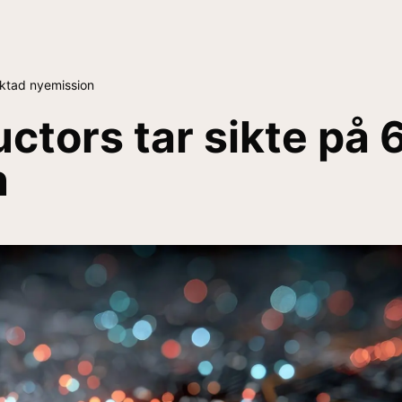
riktad nyemission
tors tar sikte på 6
n