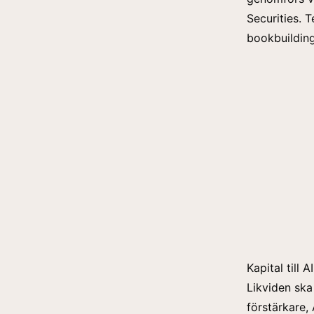
Securities. T
bookbuilding
Kapital till 
Likviden ska
förstärkare,