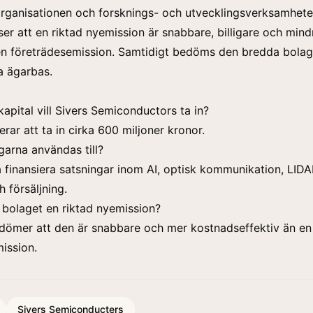
organisationen och forsknings- och utvecklingsverksamhete
ser att en riktad nyemission är snabbare, billigare och mind
 en företrädesemission. Samtidigt bedöms den bredda bolag
la ägarbas.
apital vill Sivers Semiconductors ta in?
rar att ta in cirka 600 miljoner kronor.
arna användas till?
a finansiera satsningar inom AI, optisk kommunikation, LID
 försäljning.
r bolaget en riktad nyemission?
dömer att den är snabbare och mer kostnadseffektiv än en
ission.
Sivers Semiconducters