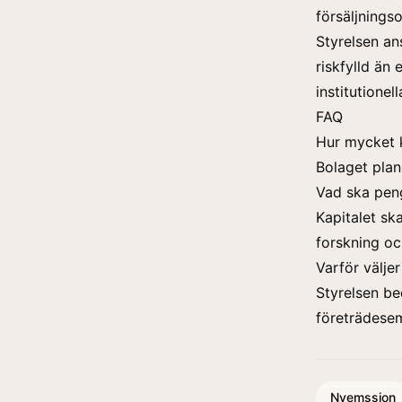
försäljnings
Styrelsen an
riskfylld än
institutionel
FAQ
Hur mycket k
Bolaget plane
Vad ska peng
Kapitalet sk
forskning och
Varför välje
Styrelsen be
företrädesem
Nyemssion