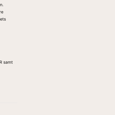
n.
re
ets
AR samt