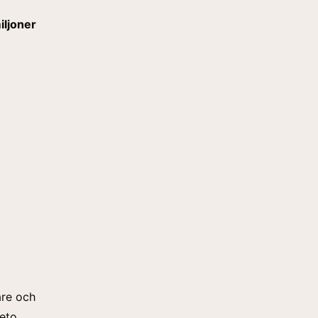
iljoner
are och
reto