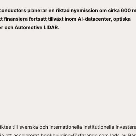
conductors planerar en riktad nyemission om cirka 600 m
tt finansiera fortsatt tillväxt inom AI-datacenter, optiska
r och Automotive LIDAR.
ktas till svenska och internationella institutionella invester
a ett accelererat bookbuilding-förfarande som leds av Pa