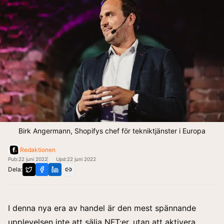
Birk Angermann, Shopifys chef för tekniktjänster i Europa
Redaktionen
Pub:
22 juni 2022
Upd:
22 juni 2022
Dela:
I denna nya era av handel är den mest spännande
upplevelsen inte att sälja NFT:er, utan att aktivera