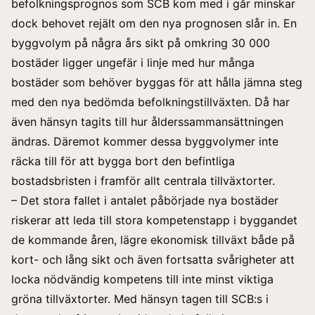
befolkningsprognos som SCB kom med i går minskar
dock behovet rejält om den nya prognosen slår in. En
byggvolym på några års sikt på omkring 30 000
bostäder ligger ungefär i linje med hur många
bostäder som behöver byggas för att hålla jämna steg
med den nya bedömda befolkningstillväxten. Då har
även hänsyn tagits till hur ålderssammansättningen
ändras. Däremot kommer dessa byggvolymer inte
räcka till för att bygga bort den befintliga
bostadsbristen i framför allt centrala tillväxtorter.
– Det stora fallet i antalet påbörjade nya bostäder
riskerar att leda till stora kompetenstapp i byggandet
de kommande åren, lägre ekonomisk tillväxt både på
kort- och lång sikt och även fortsatta svårigheter att
locka nödvändig kompetens till inte minst viktiga
gröna tillväxtorter. Med hänsyn tagen till SCB:s i