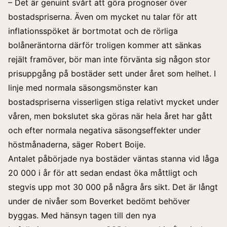
– Det är genuint svårt att göra prognoser över
bostadspriserna. Även om mycket nu talar för att
inflationsspöket är bortmotat och de rörliga
bolåneräntorna därför troligen kommer att sänkas
rejält framöver, bör man inte förvänta sig någon stor
prisuppgång på bostäder sett under året som helhet. I
linje med normala säsongsmönster kan
bostadspriserna visserligen stiga relativt mycket under
våren, men bokslutet ska göras när hela året har gått
och efter normala negativa säsongseffekter under
höstmånaderna, säger Robert Boije.
Antalet påbörjade nya bostäder väntas stanna vid låga
20 000 i år för att sedan endast öka måttligt och
stegvis upp mot 30 000 på några års sikt. Det är långt
under de nivåer som Boverket bedömt behöver
byggas. Med hänsyn tagen till den nya