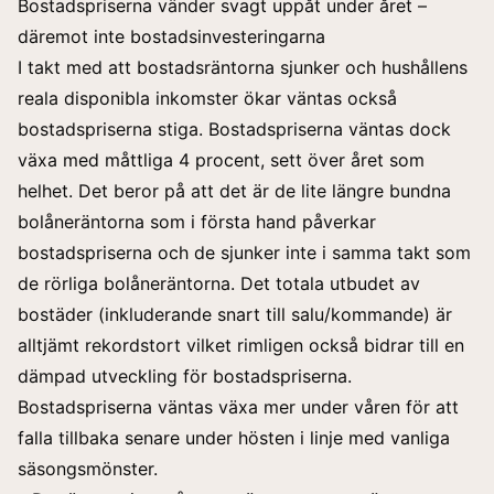
Bostadspriserna vänder svagt uppåt under året –
däremot inte bostadsinvesteringarna
I takt med att bostadsräntorna sjunker och hushållens
reala disponibla inkomster ökar väntas också
bostadspriserna stiga. Bostadspriserna väntas dock
växa med måttliga 4 procent, sett över året som
helhet. Det beror på att det är de lite längre bundna
bolåneräntorna som i första hand påverkar
bostadspriserna och de sjunker inte i samma takt som
de rörliga bolåneräntorna. Det totala utbudet av
bostäder (inkluderande snart till salu/kommande) är
alltjämt rekordstort vilket rimligen också bidrar till en
dämpad utveckling för bostadspriserna.
Bostadspriserna väntas växa mer under våren för att
falla tillbaka senare under hösten i linje med vanliga
säsongsmönster.