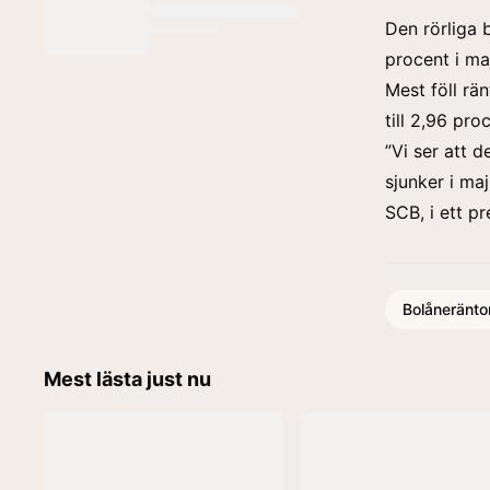
Den rörliga b
procent i ma
Mest föll rä
till 2,96 pro
”Vi ser att 
sjunker i ma
SCB, i ett p
Bolåneränto
Mest lästa just nu