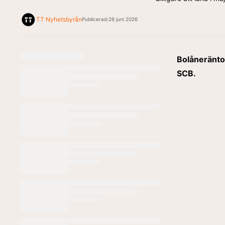
TT Nyhetsbyrån
Publicerad:
26 juni 2026
Bolåneräntor
SCB.