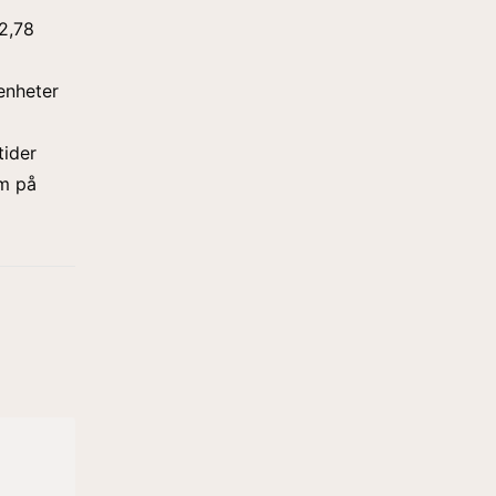
 2,78
enheter
tider
om på