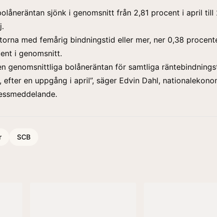
olåneräntan sjönk i genomsnitt från 2,81 procent i april till
j.
ntorna med femårig bindningstid eller mer, ner 0,38 procent
cent i genomsnitt.
den genomsnittliga bolåneräntan för samtliga räntebindnings
j, efter en uppgång i april”, säger Edvin Dahl, nationalekon
ressmeddelande.
r
SCB