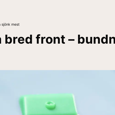
 sjönk mest
bred front – bundn