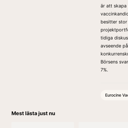
är att skapa
vaccinkandid
besitter sto
projektportfö
tidiga disku
avseende på
konkurrenskr
Börsens svar
7%.
Eurocine Va
Mest lästa just nu