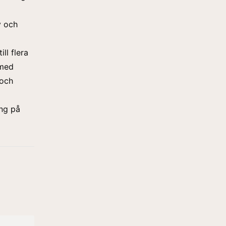
v och
ill flera
 med
 och
ång på