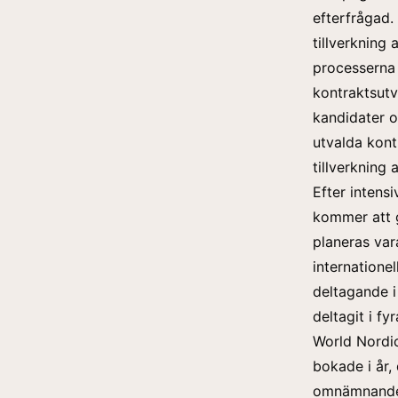
efterfrågad.
tillverkning
processerna 
kontraktsutv
kandidater o
utvalda kont
tillverkning 
Efter intens
kommer att 
planeras vara
internatione
deltagande i
deltagit i fy
World Nordic
bokade i år,
omnämnande, 