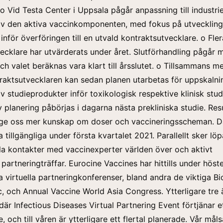
 o Vid Testa Center i Uppsala pågår anpassning till industrie
 av den aktiva vaccinkomponenten, med fokus på utveckling
inför överföringen till en utvald kontraktsutvecklare. o Fler
ecklare har utvärderats under året. Slutförhandling pågår 
ch valet beräknas vara klart till årsslutet. o Tillsammans m
raktsutvecklaren kan sedan planen utarbetas för uppskalni
av studieprodukter inför toxikologisk respektive klinisk stud
iv planering påbörjas i dagarna nästa prekliniska studie. Res
ge oss mer kunskap om doser och vaccineringsscheman. D
 tillgängliga under första kvartalet 2021. Parallellt sker lö
lla kontakter med vaccinexperter världen över och aktivt
 partneringträffar. Eurocine Vaccines har hittills under höst
ra virtuella partneringkonferenser, bland andra de viktiga Bi
, och Annual Vaccine World Asia Congress. Ytterligare tre 
 där Infectious Diseases Virtual Partnering Event förtjänar e
och till våren är ytterligare ett flertal planerade. Vår måls