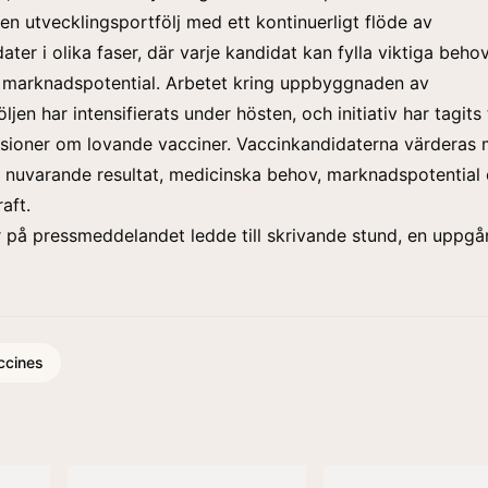
 en utvecklingsportfölj med ett kontinuerligt flöde av
ater i olika faser, där varje kandidat kan fylla viktiga beho
r marknadspotential. Arbetet kring uppbyggnaden av
ljen har intensifierats under hösten, och initiativ har tagits t
ssioner om lovande vacciner. Vaccinkandidaterna värderas
 nuvarande resultat, medicinska behov, marknadspotential
aft.
 på pressmeddelandet ledde till skrivande stund, en uppg
ccines