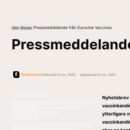
/
/
Pressmeddelande från Eurocine Vaccines
Hem
Börsen
Pressmeddelande
Redaktionen
Publicerad:
10 nov. 2020
Uppdaterad:
10 nov. 2020
Nyhetsbrev 
vaccinkandi
ytterligare 
vaccinkandi