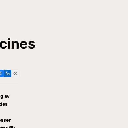
cines
ng av
ades
cessen