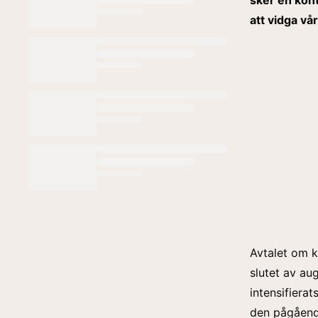
sker en kont
att vidga vå
Avtalet om k
slutet av au
intensifiera
den pågåend