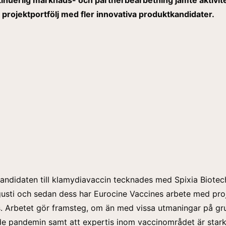
inuerlig marknads- och partnerbearbetning jämte aktivite
r projektportfölj med fler innovativa produktkandidater.
andidaten till klamydiavaccin tecknades med Spixia Biotec
gusti och sedan dess har Eurocine Vaccines arbete med pro
ts. Arbetet gör framsteg, om än med vissa utmaningar på gr
e pandemin samt att expertis inom vaccinområdet är stark