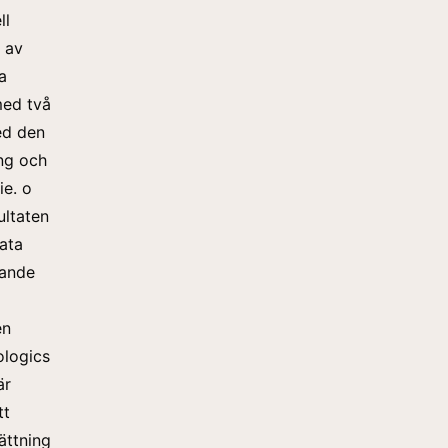
ll
 av
a
med två
ed den
ng och
ie. o
ultaten
ata
pande
en
ologics
är
tt
ättning