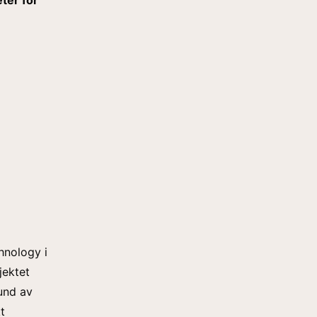
ter för
hnology i
jektet
und av
t