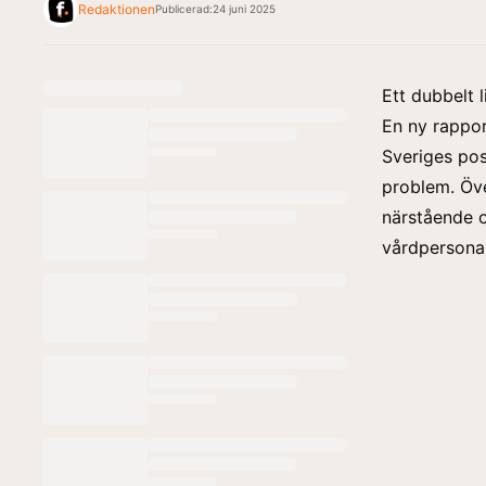
Redaktionen
Publicerad:
24 juni 2025
Ett dubbelt 
En
ny rappo
Sveriges pos
problem. Öve
närstående o
vårdpersonal