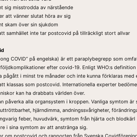
t sig misstrodda av närstående
r att vänner slutat höra av sig
nt skam över sin sjukdom
tt samhället inte tar postcovid på tillräckligt stort allvar
id
”long COVID” på engelska) är ett paraplybegrepp som omfa
följdkomplikationer efter covid-19. Enligt WHO:s definition
pågått i minst tre månader och inte kunna förklaras med 
att klassas som postcovid. Internationella experter bedöme
niskor kan ha drabbats världen över.
n påverka alla organsystem i kroppen. Vanliga symtom är 
 uttröttbarhet, hjärndimma, andningssvårigheter, förändringa
ngvarig feber, huvudvärk, symtom från hjärta och blodkärl 
re i sina symtom av att anstränga sig.
gor om postcovid och rapporten från Svenska Covidförenin