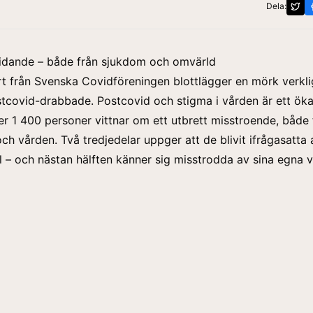
Dela:
lidande – både från sjukdom och omvärld
rt
från Svenska Covidföreningen blottlägger en mörk verkli
tcovid-drabbade. Postcovid och stigma i vården är ett ök
r 1 400 personer vittnar om ett utbrett misstroende, både 
ch vården. Två tredjedelar uppger att de blivit ifrågasatta 
 – och nästan hälften känner sig misstrodda av sina egna v