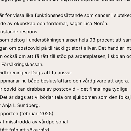
är för vissa lika funktionsnedsättande som cancer i slutske
de av okunskap och fördomar, säger Lisa Norén.
ristande respons
som deltog i undersökningen anser hela 93 procent att sam
ågan om postcovid på tillräckligt stort allvar. Det handlar in
 också om att få rätt till stöd på arbetsplatsen, i skolan oc
 Försäkringskassan.
dföreningen: Dags att ta ansvar
ppmanar nu både beslutsfattare och vårdgivare att agera.
år covid kan drabbas av postcovid – det finns inga tydliga
 Det är dags att vi börjar tala om sjukdomen som den folk
r Anja L Sundberg.
apporten (februari 2025)
vit misstrodda av vårdpersonal
tått från att söka vård