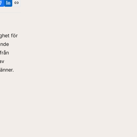
ghet för
ande
från
av
änner.