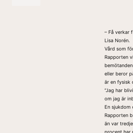
– Få verkar f
Lisa Norén.
Vård som för
Rapporten vi
bemötanden. 
eller beror p
är en fysisk
“Jag har bli
om jag är in
En sjukdom 
Rapporten bl
än var tredj
procent har 