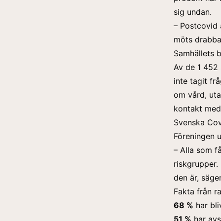
sig undan.
– Postcovid 
möts drabba
Samhällets b
Av de 1 452 
inte tagit fr
om vård, utan
kontakt med
Svenska Covi
Föreningen u
– Alla som f
riskgrupper.
den är, säge
Fakta från r
68 %
har bli
51 %
har avs