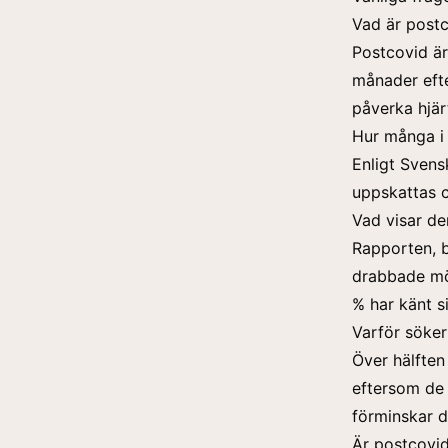
Vad är post
Postcovid är
månader efte
påverka hjär
Hur många i
Enligt Sven
uppskattas 
Vad visar d
Rapporten, b
drabbade möt
% har känt s
Varför söker
Över hälften
eftersom de 
förminskar 
Är postcovid