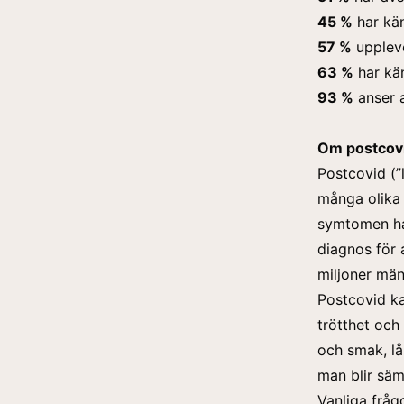
45 %
har kän
57 %
uppleve
63 %
har kä
93 %
anser a
Om postcov
Postcovid (
många olika 
symtomen ha 
diagnos för 
miljoner män
Postcovid ka
trötthet och
och smak, lå
man blir säm
Vanliga frå