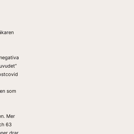
läkaren
 negativa
huvudet”
postcovid
nen som
en. Mer
och 63
ner drar