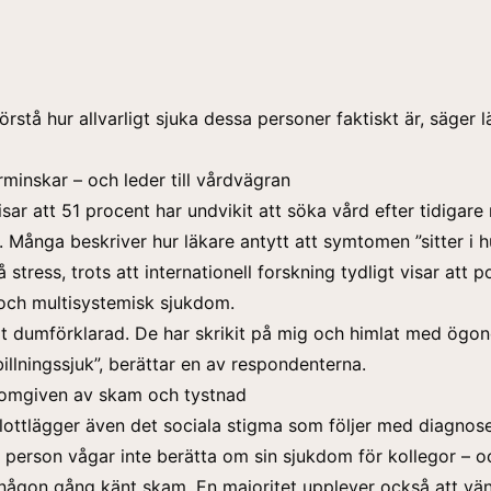
örstå hur allvarligt sjuka dessa personer faktiskt är, säger 
minskar – och leder till vårdvägran
sar att 51 procent har undvikit att söka vård efter tidigare
Många beskriver hur läkare antytt att symtomen ”sitter i 
å stress, trots att internationell forskning tydligt visar att 
 och multisystemisk sjukdom.
vit dumförklarad. De har skrikit på mig och himlat med ögo
billningssjuk”, berättar en av respondenterna.
omgiven av skam och tystnad
ottlägger även det sociala stigma som följer med diagnos
e person vågar inte berätta om sin sjukdom för kollegor – 
någon gång känt skam. En majoritet upplever också att vän