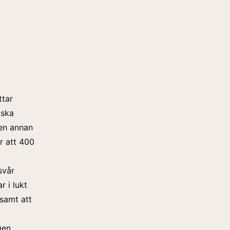
ttar
 ska
en annan
r att 400
svår
r i lukt
samt att
gen