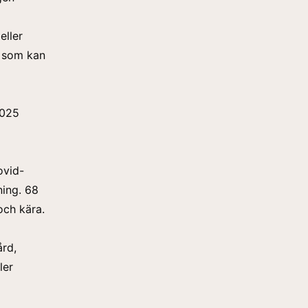
eller
m som kan
2025
ovid-
ing. 68
och kära.
ård,
ler