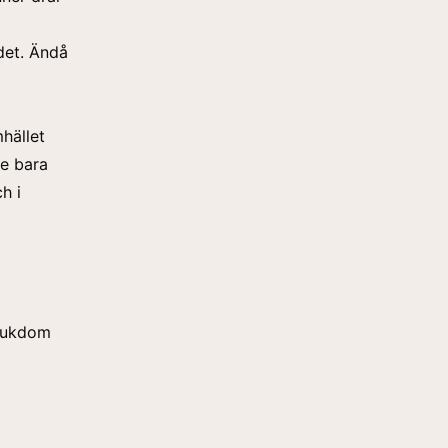
det. Ändå
hället
te bara
h i
sjukdom