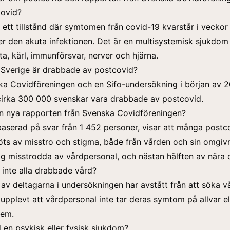
covid?
 ett tillstånd där symtomen från covid-19 kvarstår i veckor 
r den akuta infektionen. Det är en multisystemisk sjukdo
ta, kärl, immunförsvar, nerver och hjärna.
 Sverige är drabbade av postcovid?
ska Covidföreningen och en
Sifo-undersökning
i början av 
cirka 300 000 svenskar vara drabbade av postcovid.
en nya rapporten från Svenska Covidföreningen?
aserad på svar från 1 452 personer, visar att många postc
s av misstro och stigma, både från vården och sin omgivn
ig misstrodda av vårdpersonal, och nästan hälften av nära 
 inte alla drabbade vård?
 av deltagarna i undersökningen har avstått från att söka v
upplevt att vårdpersonal inte tar deras symtom på allvar el
dem.
 en psykisk eller fysisk sjukdom?