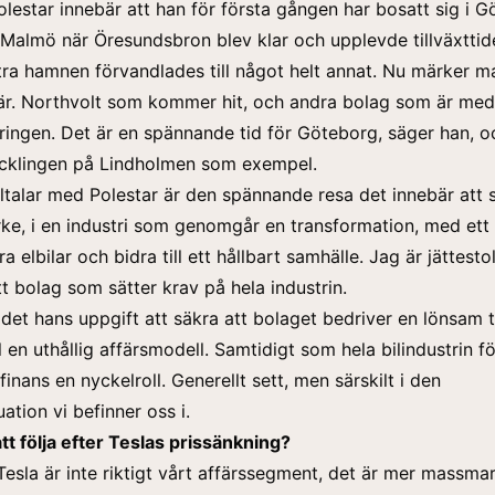
lestar innebär att han för första gången har bosatt sig i G
 Malmö när Öresundsbron blev klar och upplevde tillväxttid
tra hamnen förvandlades till något helt annat. Nu märker 
är. Northvolt som kommer hit, och andra bolag som är me
ieringen. Det är en spännande tid för Göteborg, säger han, o
cklingen på Lindholmen som exempel.
lltalar med Polestar är den spännande resa det innebär att 
ke, i en industri som genomgår en transformation, med ett 
a elbilar och bidra till ett hållbart samhälle. Jag är jättesto
tt bolag som sätter krav på hela industrin.
et hans uppgift att säkra att bolaget bedriver en lönsam ti
l en uthållig affärsmodell. Samtidigt som hela bilindustrin f
finans en nyckelroll. Generellt sett, men särskilt i den
ation vi befinner oss i.
t följa efter Teslas prissänkning?
 Tesla är inte riktigt vårt affärssegment, det är mer massma