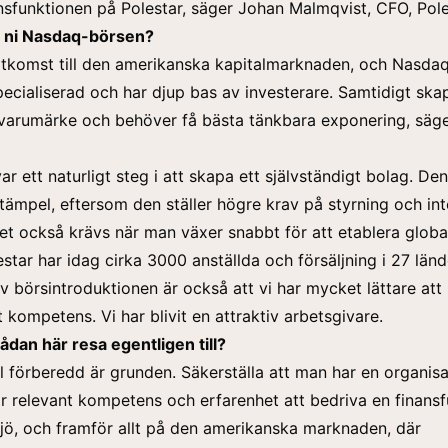
ansfunktionen på Polestar, säger Johan Malmqvist, CFO, Pole
e ni Nasdaq-börsen?
å åtkomst till den amerikanska kapitalmarknaden, och Nasda
ecialiserad och har djup bas av investerare. Samtidigt skap
 varumärke och behöver få bästa tänkbara exponering, säg
r ett naturligt steg i att skapa ett självständigt bolag. De
stämpel, eftersom den ställer högre krav på styrning och int
lket också krävs när man växer snabbt för att etablera globa
star har idag cirka 3000 anställda och försäljning i 27 länd
av börsintroduktionen är också att vi har mycket lättare att
 kompetens. Vi har blivit en attraktiv arbetsgivare.
ådan här resa egentligen till?
äl förberedd är grunden. Säkerställa att man har en organis
r relevant kompetens och erfarenhet att bedriva en finansf
ljö, och framför allt på den amerikanska marknaden, där