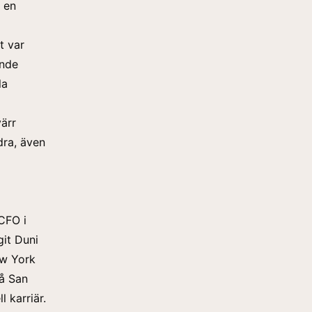
i en
t var
ande
la
värr
dra, även
 CFO i
git Duni
ew York
på San
l karriär.