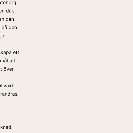
öteborg.
en där,
man den
d på den
ch
skapa ett
mål att
lt över
llväxt
örändras.
rknad.