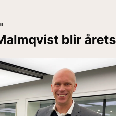
il
almqvist blir årets