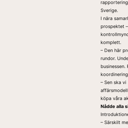
rapportering
Sverige.
I nära samar
prospektet 
kontrollmyn
komplett.
– Den här pr
rundor. Unde
businessen. 
koordinering
– Sen ska vi
affärsmodelle
köpa våra ak
Nådde alla s
Introduktion
– Särskilt m