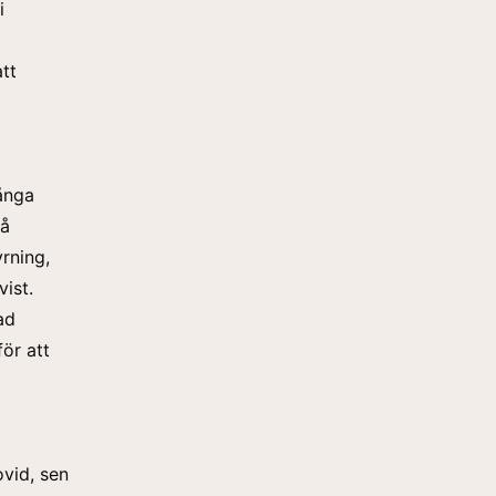
i
tt
många
på
rning,
ist.
ad
för att
vid, sen