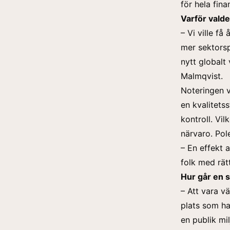
för hela fin
Varför vald
– Vi ville f
mer sektorsp
nytt globalt
Malmqvist.
Noteringen va
en kvalitets
kontroll. Vi
närvaro. Pole
– En effekt 
folk med rätt
Hur går en s
– Att vara v
plats som ha
en publik mi