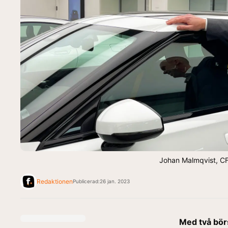
Johan Malmqvist, CFO
Redaktionen
Publicerad:
26 jan. 2023
Med två bör