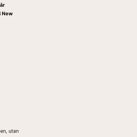
 år
 i New
en, utan