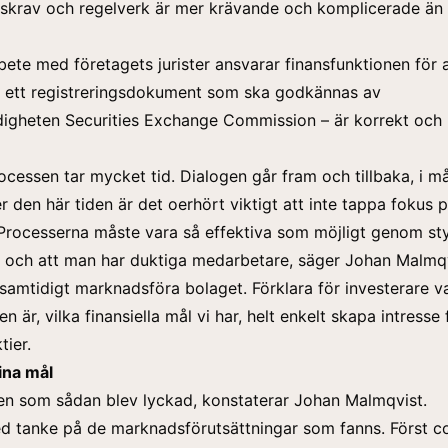
skrav och regelverk är mer krävande och komplicerade än 
bete med företagets jurister ansvarar finansfunktionen för a
– ett registreringsdokument som ska godkännas av
digheten Securities Exchange Commission – är korrekt och
ocessen tar mycket tid. Dialogen går fram och tillbaka, i 
r den här tiden är det oerhört viktigt att inte tappa fokus 
Processerna måste vara så effektiva som möjligt genom sty
 och att man har duktiga medarbetare, säger Johan Malmqv
 samtidigt marknadsföra bolaget. Förklara för investerare v
n är, vilka finansiella mål vi har, helt enkelt skapa intresse 
tier.
ina mål
en som sådan blev lyckad, konstaterar Johan Malmqvist.
ed tanke på de marknadsförutsättningar som fanns. Först co