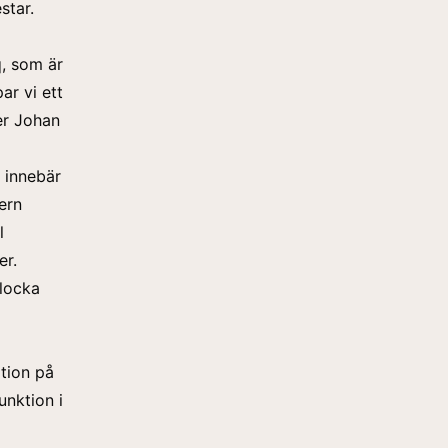
star.
q, som är
ar vi ett
er Johan
n innebär
ern
l
er.
 locka
ation på
unktion i