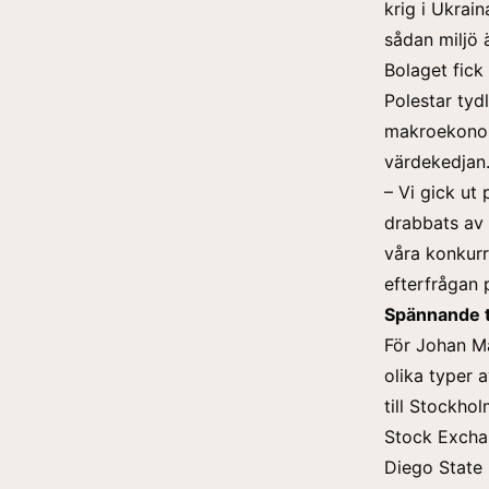
krig i Ukrain
sådan miljö 
Bolaget fick
Polestar tyd
makroekonomi
värdekedjan
– Vi gick ut 
drabbats av
våra konkurre
efterfrågan p
Spännande t
För Johan Ma
olika typer 
till Stockho
Stock Exchan
Diego State U