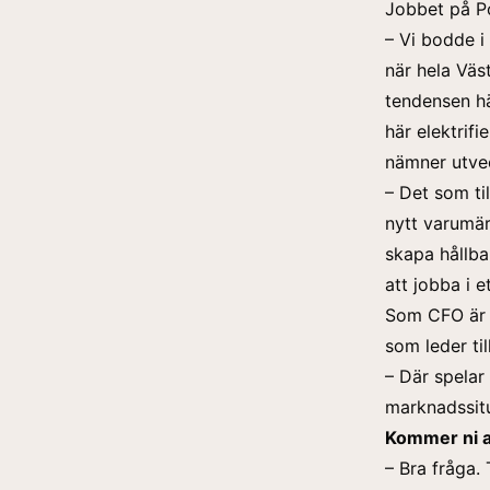
Jobbet på Po
– Vi bodde i
när hela Väs
tendensen h
här elektrif
nämner utve
– Det som ti
nytt varumär
skapa hållbar
att jobba i e
Som CFO är d
som leder til
– Där spelar 
marknadssitu
Kommer ni at
– Bra fråga.