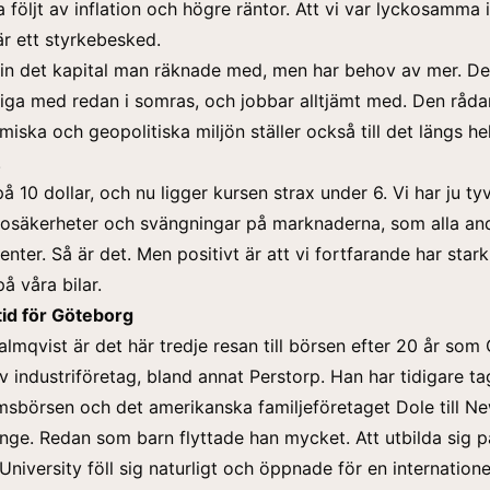
a följt av inflation och högre räntor. Att vi var lyckosamma 
är ett styrkebesked.
 in det kapital man räknade med, men har behov av mer. De
liga med redan i somras, och jobbar alltjämt med. Den råd
ska och geopolitiska miljön ställer också till det längs he
.
på 10 dollar, och nu ligger kursen strax under 6. Vi har ju ty
 osäkerheter och svängningar på marknaderna, som alla an
nter. Så är det. Men positivt är att vi fortfarande har stark
å våra bilar.
id för Göteborg
lmqvist är det här tredje resan till börsen efter 20 år som
av industriföretag, bland annat Perstorp. Han har tidigare ta
lmsbörsen och det amerikanska familjeföretaget Dole till N
ge. Redan som barn flyttade han mycket. Att utbilda sig 
niversity föll sig naturligt och öppnade för en internationel