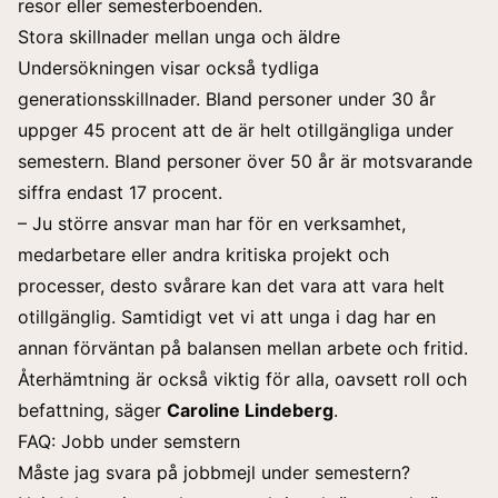
resor eller semesterboenden.
Stora skillnader mellan unga och äldre
Undersökningen visar också tydliga
generationsskillnader. Bland personer under 30 år
uppger 45 procent att de är helt otillgängliga under
semestern. Bland personer över 50 år är motsvarande
siffra endast 17 procent.
– Ju större ansvar man har för en verksamhet,
medarbetare eller andra kritiska projekt och
processer, desto svårare kan det vara att vara helt
otillgänglig. Samtidigt vet vi att unga i dag har en
annan förväntan på balansen mellan arbete och fritid.
Återhämtning är också viktig för alla, oavsett roll och
befattning, säger
Caroline Lindeberg
.
FAQ: Jobb under semstern
Måste jag svara på jobbmejl under semestern?