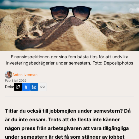
Finansinspektionen ger sina fem bästa tips för att undvika
investeringsbedrägerier under semestern. Foto: Depositphotos
Anton Iverman
Pub:
3 juli 2026
Dela:
Tittar du också till jobbmejlen under semestern? Då
är du inte ensam. Trots att de flesta inte känner
någon press från arbetsgivaren att vara tillgängliga
under semestern är det få som stänger av jobbet