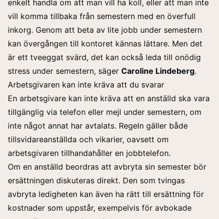
enkelt handla om att man vill ha koll, eller att man inte
vill komma tillbaka från semestern med en överfull
inkorg. Genom att beta av lite jobb under semestern
kan övergången till kontoret kännas lättare. Men det
är ett tveeggat svärd, det kan också leda till onödig
stress under semestern, säger
Caroline Lindeberg
.
Arbetsgivaren kan inte kräva att du svarar
En arbetsgivare kan inte kräva att en anställd ska vara
tillgänglig via telefon eller mejl under semestern, om
inte något annat har avtalats. Regeln gäller både
tillsvidareanställda och vikarier, oavsett om
arbetsgivaren tillhandahåller en jobbtelefon.
Om en anställd beordras att avbryta sin semester bör
ersättningen diskuteras direkt. Den som tvingas
avbryta ledigheten kan även ha rätt till ersättning för
kostnader som uppstår, exempelvis för avbokade