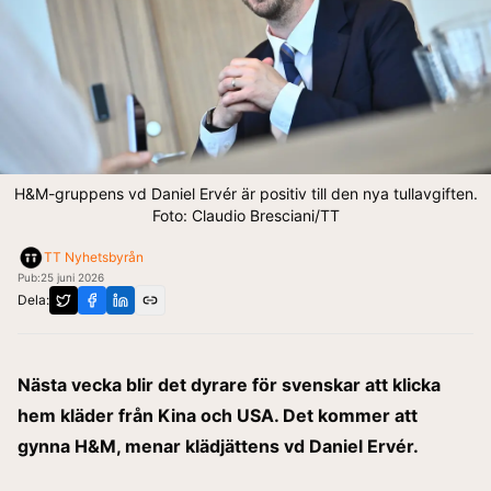
H&M-gruppens vd Daniel Ervér är positiv till den nya tullavgiften.
Foto: Claudio Bresciani/TT
TT Nyhetsbyrån
Pub:
25 juni 2026
Dela:
Nästa vecka blir det dyrare för svenskar att klicka
hem kläder från Kina och USA. Det kommer att
gynna H&M, menar klädjättens vd Daniel Ervér.