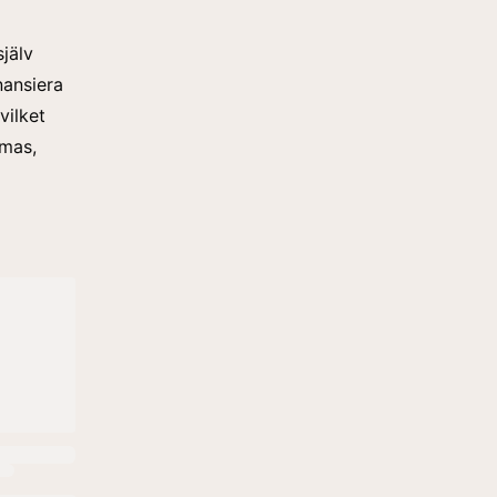
jälv
nansiera
vilket
rmas,