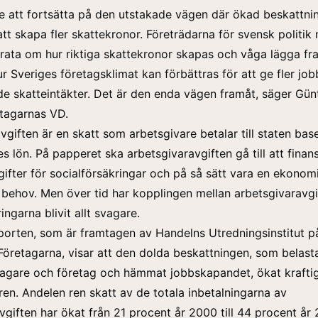
te att fortsätta på den utstakade vägen där ökad beskattni
att skapa fler skattekronor. Företrädarna för svensk politik
rata om hur riktiga skattekronor skapas och våga lägga fr
ur Sveriges företagsklimat kan förbättras för att ge fler jo
 skatteintäkter. Det är den enda vägen framåt, säger Gün
tagarnas VD.
vgiften är en skatt som arbetsgivare betalar till staten bas
s lön. På papperet ska arbetsgivaravgiften gå till att finan
tgifter för socialförsäkringar och på så sätt vara en ekonom
 behov. Men över tid har kopplingen mellan arbetsgivaravg
ingarna blivit allt svagare.
orten, som är framtagen av Handelns Utredningsinstitut p
öretagarna, visar att den dolda beskattningen, som belast
tagare och företag och hämmat jobbskapandet, ökat krafti
ren. Andelen ren skatt av de totala inbetalningarna av
vgiften har ökat från 21 procent år 2000 till 44 procent år 