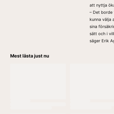
att nyttja ök
– Det borde 
kunna välja 
sina försäkr
sätt och i v
säger Erik A
Mest lästa just nu