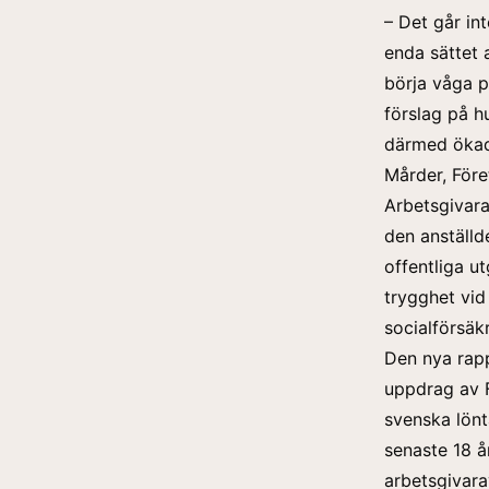
– Det går in
enda sättet 
börja våga p
förslag på h
därmed ökade
Mårder, Före
Arbetsgivara
den anställde
offentliga u
trygghet vid
socialförsäkr
Den nya rapp
uppdrag av F
svenska lön
senaste 18 å
arbetsgivara