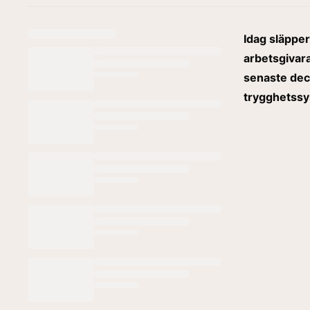
Idag släppe
arbetsgivara
senaste dece
trygghetss