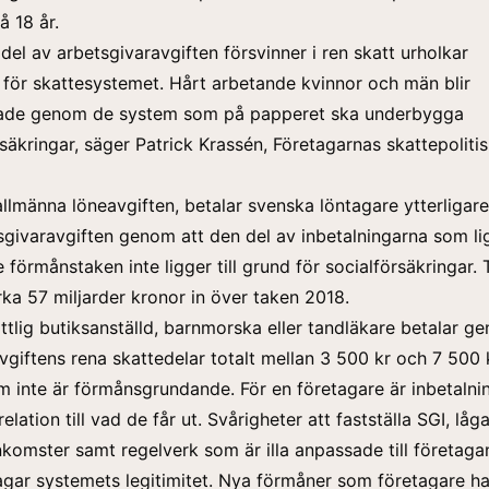
å 18 år.
 del av arbetsgivaravgiften försvinner i ren skatt urholkar
n för skattesystemet. Hårt arbetande kvinnor och män blir
ade genom de system som på papperet ska underbygga
säkringar, säger Patrick Krassén, Företagarnas skattepoliti
llmänna löneavgiften, betalar svenska löntagare ytterligare
tsgivaravgiften genom att den del av inbetalningarna som li
 förmånstaken inte ligger till grund för socialförsäkringar. 
rka 57 miljarder kronor in över taken 2018.
tlig butiksanställd, barnmorska eller tandläkare betalar g
vgiftens rena skattedelar totalt mellan 3 500 kr och 7 500 k
inte är förmånsgrundande. För en företagare är inbetalni
relation till vad de får ut. Svårigheter att fastställa SGI, låg
nkomster samt regelverk som är illa anpassade till företaga
vagar systemets legitimitet. Nya förmåner som företagare ha