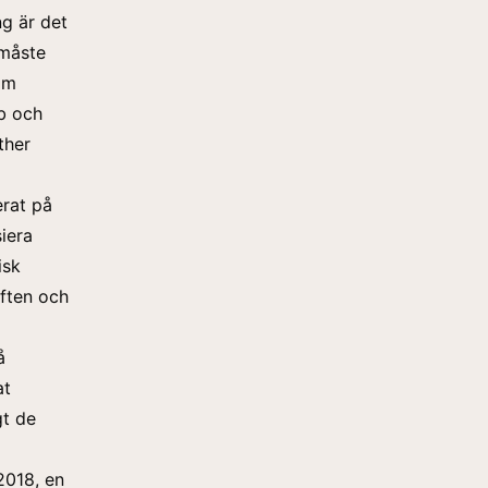
ng är det
 måste
am
bb och
ther
erat på
siera
isk
iften och
å
at
gt de
2018, en