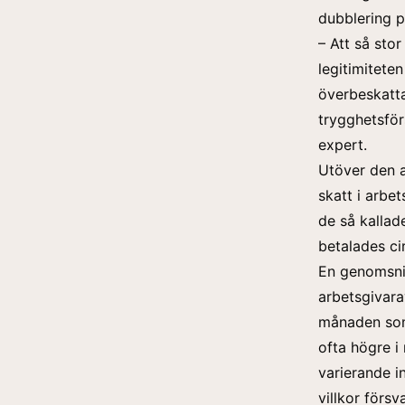
dubblering p
– Att så stor
legitimitete
överbeskatt
trygghetsför
expert.
Utöver den a
skatt i arbe
de så kallade
betalades ci
En genomsnit
arbetsgivara
månaden som 
ofta högre i 
varierande i
villkor förs