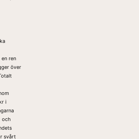
ska
 en ren
gger över
Totalt
enom
r i
ngarna
a och
ndets
r svårt