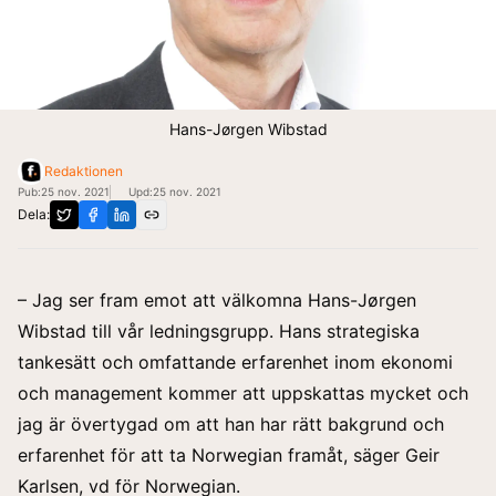
Hans-Jørgen Wibstad
Redaktionen
Pub:
25 nov. 2021
Upd:
25 nov. 2021
Dela:
Hans-Jørgen Wibstad har utsetts till Chief Financial Off
– Jag ser fram emot att välkomna Hans-Jørgen
Wibstad till vår ledningsgrupp. Hans strategiska
tankesätt och omfattande erfarenhet inom ekonomi
och management kommer att uppskattas mycket och
jag är övertygad om att han har rätt bakgrund och
erfarenhet för att ta Norwegian framåt, säger Geir
Karlsen, vd för Norwegian.