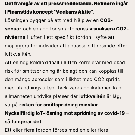
Det framgår av ett pressmeddelande. Netmore ingår
i Finanstids koncept ”
Veckans Aktie
”.
Lösningen bygger på att med hjälp av en
CO2-
sensor
och en app för smartphones
visualisera CO2-
nivåerna
i luften i ett specifikt fordon i syfte att
möjliggöra för individer att anpassa sitt resande efter
luftkvalitén.
Att en hög koldioxidhalt i luften korrelerar med ökad
risk för smittspridning är belagt och kan kopplas till
den mängd aerosoler som i likhet med CO2 sprids
med utandningsluften. Tack vare applikationen kan
allmänheten undvika platser där
luftkvalitén
är låg,
varpå
risken för smittspridning minskar
.
Nyckelfärdig IoT-lösning mot spridning av covid-19 –
så fungerar det:
Ett eller flera fordon förses med en eller flera