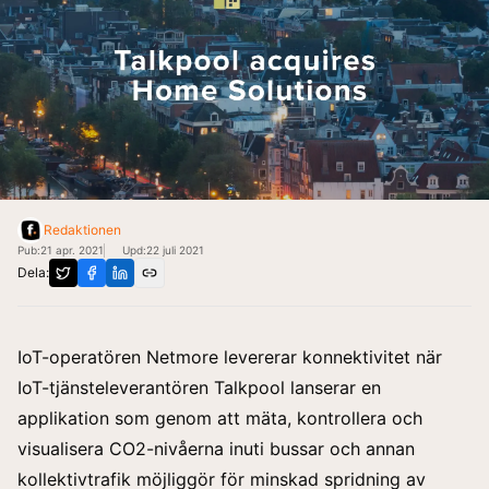
Redaktionen
Pub:
21 apr. 2021
Upd:
22 juli 2021
Dela:
IoT-operatören Netmore levererar konnektivitet när
IoT-tjänsteleverantören Talkpool lanserar en
applikation som genom att mäta, kontrollera och
visualisera CO2-nivåerna inuti bussar och annan
kollektivtrafik möjliggör för minskad spridning av