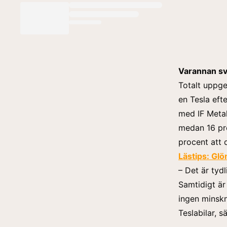
Varannan sv
Totalt uppge
en Tesla eft
med IF Metal
medan 16 pr
procent att 
Lästips:
Glöm
– Det är tyd
Samtidigt är
ingen minskn
Teslabilar, 