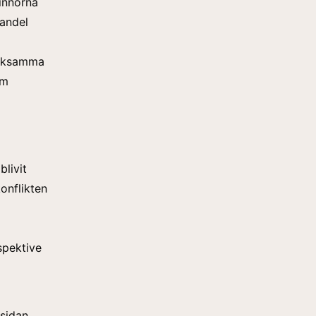
innorna
 andel
tveksamma
om
blivit
onflikten
spektive
sidan.