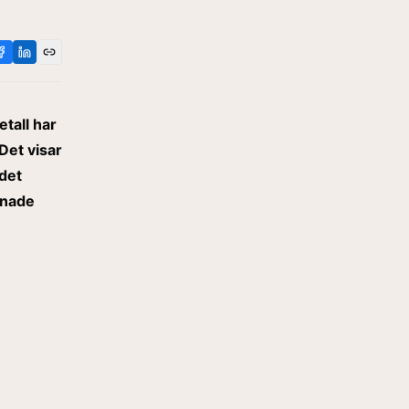
tall har
Det visar
 det
gnade