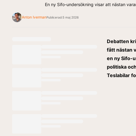
En ny Sifo-undersökning visar att nästan varan
Anton Iverman
Publicerad:
5 maj 2026
Debatten kri
fått nästan 
en ny Sifo-u
politiska o
Teslabilar f