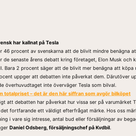
ensk har kallnat på Tesla
r 46 procent av svenskarna att de blivit mindre benägna a
er de senaste årens debatt kring företaget, Elon Musk och
k
l
. Bara 2 procent säger att de blivit mer benägna att köpa
ocent uppger att debatten inte påverkat dem. Därutöver u
de överhuvudtaget inte överväger Tesla som bilval.
 totalpriset – det är den här siffran som avgör bilköpet
ligt att debatten har påverkat hur vissa ser på varumärket T
 det fortfarande ett väldigt efterfrågat märke. Hos oss mär
ing i vare sig intresse, antal bud eller försäljningar av be
säger
Daniel Odsberg, försäljningschef på Kvdbil
.