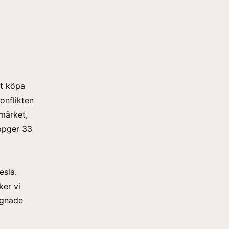
tt köpa
onflikten
 märket,
ppger 33
esla.
ker vi
gagnade