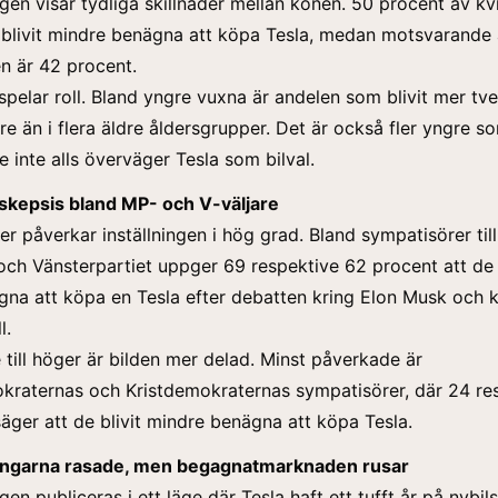
en visar tydliga skillnader mellan könen. 50 procent av kv
 blivit mindre benägna att köpa Tesla, medan motsvarande
n är 42 procent.
spelar roll. Bland yngre vuxna är andelen som blivit mer 
gre än i flera äldre åldersgrupper. Det är också fler yngre s
e inte alls överväger Tesla som bilval.
askepsis bland MP- och V-väljare
er påverkar inställningen i hög grad. Bland sympatisörer till
 och Vänsterpartiet uppger 69 respektive 62 procent att de 
na att köpa en Tesla efter debatten kring Elon Musk och k
l.
e till höger är bilden mer delad. Minst påverkade är
kraternas och Kristdemokraternas sympatisörer, där 24 re
äger att de blivit mindre benägna att köpa Tesla.
ingarna rasade, men begagnatmarknaden rusar
n publiceras i ett läge där Tesla haft ett tufft år på nybils