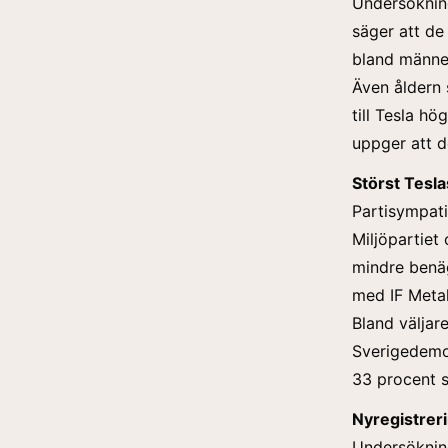
Undersökning
säger att de
bland männe
Även åldern 
till Tesla hö
uppger att d
Störst Tesl
Partisympati
Miljöpartiet
mindre benäg
med IF Metal
Bland väljar
Sverigedemo
33 procent s
Nyregistrer
Undersökninge