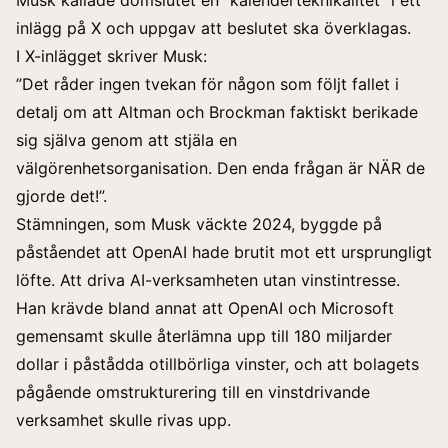
Musk kallade domslutet en ”kalenderteknikalitet” i ett
inlägg på
X
och uppgav att beslutet ska överklagas.
I X-inlägget skriver Musk:
”Det råder ingen tvekan för någon som följt fallet i
detalj om att Altman och Brockman faktiskt berikade
sig själva genom att stjäla en
välgörenhetsorganisation. Den enda frågan är NÄR de
gjorde det!”.
Stämningen, som Musk väckte 2024, byggde på
påståendet att OpenAI hade brutit mot ett ursprungligt
löfte. Att driva AI-verksamheten utan vinstintresse.
Han krävde bland annat att OpenAI och Microsoft
gemensamt skulle återlämna upp till 180 miljarder
dollar i påstådda otillbörliga vinster, och att bolagets
pågående omstrukturering till en vinstdrivande
verksamhet skulle rivas upp.