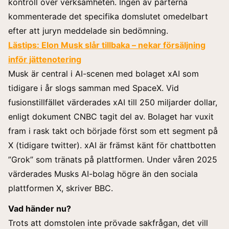
kontroll över verksamheten. Ingen av parterna
kommenterade det specifika domslutet omedelbart
efter att juryn meddelade sin bedömning.
Lästips:
Elon Musk slår tillbaka – nekar försäljning
inför jättenotering
Musk är central i AI-scenen med bolaget xAI som
tidigare i år slogs samman med SpaceX. Vid
fusionstillfället värderades xAI till 250 miljarder dollar,
enligt dokument CNBC tagit del av. Bolaget har vuxit
fram i rask takt och började först som ett segment på
X (tidigare twitter). xAI är främst känt för chattbotten
”Grok” som tränats på plattformen. Under våren 2025
värderades Musks AI-bolag högre än den sociala
plattformen X, skriver BBC.
Vad händer nu?
Trots att domstolen inte prövade sakfrågan, det vill