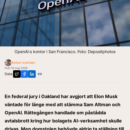
OpenAI:s kontor i San Francisco. Foto: Depositphotos
Anton Iverman
Pub:
19 maj 2026
Dela:
En federal jury i Oakland har avgjort att Elon Musk
väntade för länge med att stämma Sam Altman och
OpenAI. Rättegången handlade om påstådda
avtalsbrott kring hur bolagets AI-verksamhet skulle
drivas. Men domstolen behövde aldrig ta ställning till